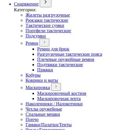
Снаряжение
Категории:
Жилеты разгрузочные
Рюкзаки тактические
Тактические сумки
Портфели тактические
Подсумки
Ремни
Ремни для брюк
Разгрузочные тактические пояса
Плечевые оружейные ремни
Подтяжки тактические
Пряжки
Кобуры
Коврики и маты
Маскировка
Маскировочный костюм
Маскировочная лента
Наколенники / Налокотники
Чехлы оружейные
Спальные мешки
Пончо
Гамаки/Палатки/Тенты
Чехлы/Гермомешки