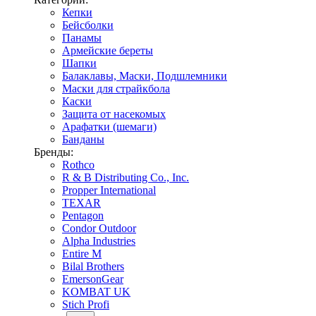
Кепки
Бейсболки
Панамы
Армейские береты
Шапки
Балаклавы, Маски, Подшлемники
Маски для страйкбола
Каски
Защита от насекомых
Арафатки (шемаги)
Банданы
Бренды:
Rothco
R & B Distributing Co., Inc.
Propper International
TEXAR
Pentagon
Condor Outdoor
Alpha Industries
Entire M
Bilal Brothers
EmersonGear
KOMBAT UK
Stich Profi