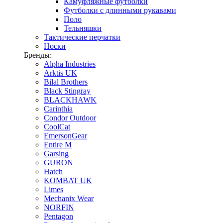
Камуфляжные футболки
Футболки с длинными рукавами
Поло
Тельняшки
Тактические перчатки
Носки
Бренды:
Alpha Industries
Arktis UK
Bilal Brothers
Black Stingray
BLACKHAWK
Carinthia
Condor Outdoor
CoolCat
EmersonGear
Entire M
Garsing
GURON
Hatch
KOMBAT UK
Limes
Mechanix Wear
NORFIN
Pentagon