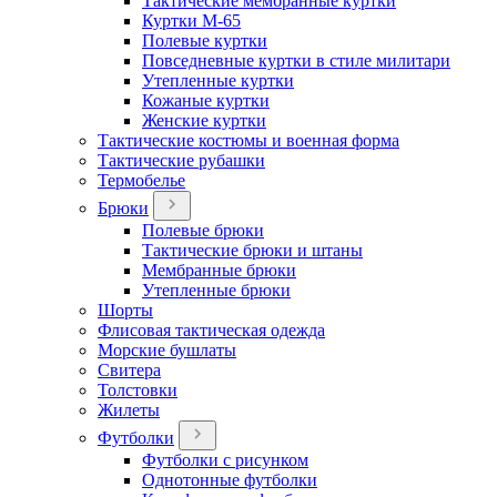
Тактические мембранные куртки
Куртки М-65
Полевые куртки
Повседневные куртки в стиле милитари
Утепленные куртки
Кожаные куртки
Женские куртки
Тактические костюмы и военная форма
Тактические рубашки
Термобелье
Брюки
Полевые брюки
Тактические брюки и штаны
Мембранные брюки
Утепленные брюки
Шорты
Флисовая тактическая одежда
Морские бушлаты
Свитера
Толстовки
Жилеты
Футболки
Футболки с рисунком
Однотонные футболки