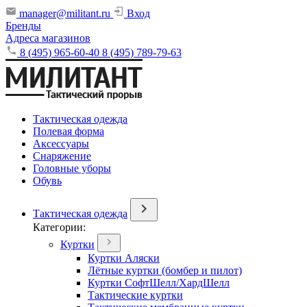
manager@militant.ru
Вход
Бренды
Адреса магазинов
8 (495) 965-60-40
8 (495) 789-79-63
Тактическая одежда
Полевая форма
Аксессуары
Снаряжение
Головные уборы
Обувь
Тактическая одежда
Категории:
Куртки
Куртки Аляски
Лётные куртки (бомбер и пилот)
Куртки СофтШелл/ХардШелл
Тактические куртки