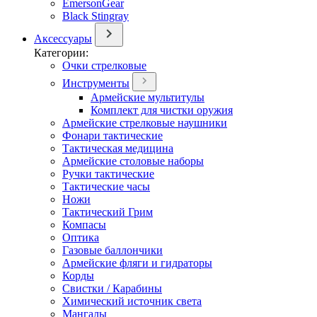
EmersonGear
Black Stingray
Аксессуары
Категории:
Очки стрелковые
Инструменты
Армейские мультитулы
Комплект для чистки оружия
Армейские стрелковые наушники
Фонари тактические
Тактическая медицина
Армейские столовые наборы
Ручки тактические
Тактические часы
Ножи
Тактический Грим
Компасы
Оптика
Газовые баллончики
Армейские фляги и гидраторы
Корды
Свистки / Карабины
Химический источник света
Мангалы