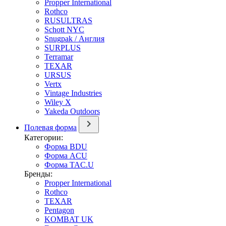
Propper International
Rothco
RUSULTRAS
Schott NYC
Snugpak / Англия
SURPLUS
Terramar
TEXAR
URSUS
Vertx
Vintage Industries
Wiley X
Yakeda Outdoors
Полевая форма
Категории:
Форма BDU
Форма ACU
Форма TAC.U
Бренды:
Propper International
Rothco
TEXAR
Pentagon
KOMBAT UK