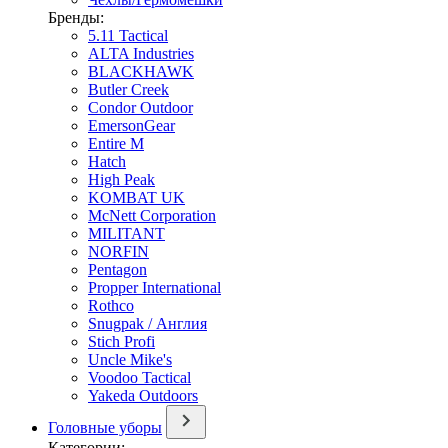
Бренды:
5.11 Tactical
ALTA Industries
BLACKHAWK
Butler Creek
Condor Outdoor
EmersonGear
Entire M
Hatch
High Peak
KOMBAT UK
McNett Corporation
MILITANT
NORFIN
Pentagon
Propper International
Rothco
Snugpak / Англия
Stich Profi
Uncle Mike's
Voodoo Tactical
Yakeda Outdoors
Головные уборы
Категории: