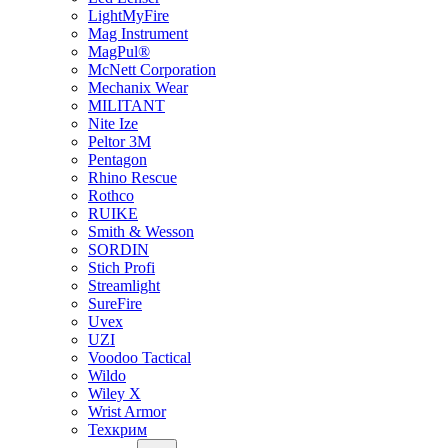
LightMyFire
Mag Instrument
MagPul®
McNett Corporation
Mechanix Wear
MILITANT
Nite Ize
Peltor 3M
Pentagon
Rhino Rescue
Rothco
RUIKE
Smith & Wesson
SORDIN
Stich Profi
Streamlight
SureFire
Uvex
UZI
Voodoo Tactical
Wildo
Wiley X
Wrist Armor
Техкрим