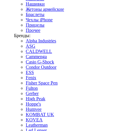
Нашивки
Жетоны армейские
Браслеты
Чехлы iPhone
Прицелы
Прочее
Бренды:
Alpha Industries
ASG
CALDWELL
Cammenga
Casio G-Shock
Condor Outdoor
ESS
Fenix
Fisher Space Pen
Fulton
Gerber
High Peak
Hoppe's
Humvee
KOMBAT UK
KOVEA
Leatherman
Led Lenser