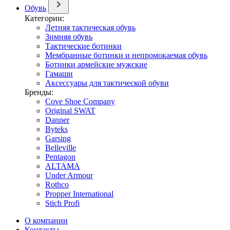
Обувь
Категории:
Летняя тактическая обувь
Зимняя обувь
Тактические ботинки
Мембранные ботинки и непромокаемая обувь
Ботинки армейские мужские
Гамаши
Аксессуары для тактической обуви
Бренды:
Cove Shoe Company
Original SWAT
Danner
Byteks
Garsing
Belleville
Pentagon
ALTAMA
Under Armour
Rothco
Propper International
Stich Profi
О компании
Контакты