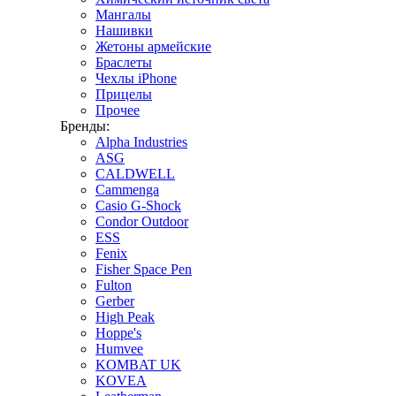
Мангалы
Нашивки
Жетоны армейские
Браслеты
Чехлы iPhone
Прицелы
Прочее
Бренды:
Alpha Industries
ASG
CALDWELL
Cammenga
Casio G-Shock
Condor Outdoor
ESS
Fenix
Fisher Space Pen
Fulton
Gerber
High Peak
Hoppe's
Humvee
KOMBAT UK
KOVEA