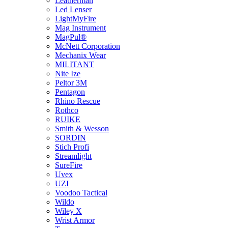
Leatherman
Led Lenser
LightMyFire
Mag Instrument
MagPul®
McNett Corporation
Mechanix Wear
MILITANT
Nite Ize
Peltor 3M
Pentagon
Rhino Rescue
Rothco
RUIKE
Smith & Wesson
SORDIN
Stich Profi
Streamlight
SureFire
Uvex
UZI
Voodoo Tactical
Wildo
Wiley X
Wrist Armor