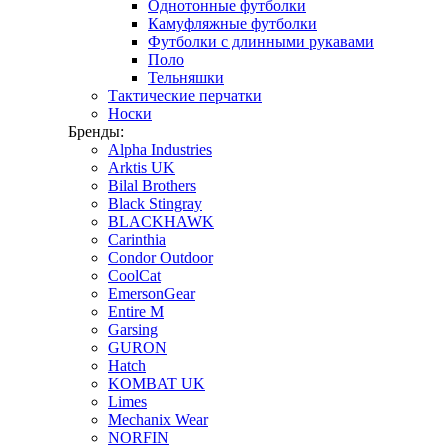
Однотонные футболки
Камуфляжные футболки
Футболки с длинными рукавами
Поло
Тельняшки
Тактические перчатки
Носки
Бренды:
Alpha Industries
Arktis UK
Bilal Brothers
Black Stingray
BLACKHAWK
Carinthia
Condor Outdoor
CoolCat
EmersonGear
Entire M
Garsing
GURON
Hatch
KOMBAT UK
Limes
Mechanix Wear
NORFIN