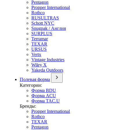
Pentagon
Propper International
Rothco
RUSULTRAS
Schott NYC
Snugpak / Англия
SURPLUS
Terramar
TEXAR
URSUS
Vertx
Vintage Industries
Wiley X
Yakeda Outdoors
Полевая форма
Категории:
Форма BDU
Форма ACU
Форма TAC.U
Бренды:
Propper International
Rothco
TEXAR
Pentagon