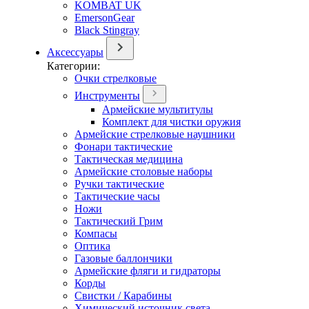
KOMBAT UK
EmersonGear
Black Stingray
Аксессуары
Категории:
Очки стрелковые
Инструменты
Армейские мультитулы
Комплект для чистки оружия
Армейские стрелковые наушники
Фонари тактические
Тактическая медицина
Армейские столовые наборы
Ручки тактические
Тактические часы
Ножи
Тактический Грим
Компасы
Оптика
Газовые баллончики
Армейские фляги и гидраторы
Корды
Свистки / Карабины
Химический источник света