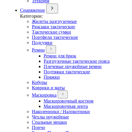
Техкрим
Снаряжение
Категории:
Жилеты разгрузочные
Рюкзаки тактические
Тактические сумки
Портфели тактические
Подсумки
Ремни
Ремни для брюк
Разгрузочные тактические пояса
Плечевые оружейные ремни
Подтяжки тактические
Пряжки
Кобуры
Коврики и маты
Маскировка
Маскировочный костюм
Маскировочная лента
Наколенники / Налокотники
Чехлы оружейные
Спальные мешки
Пончо