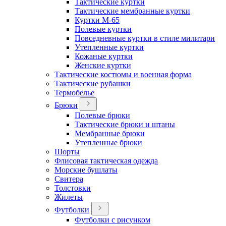
Тактические куртки
Тактические мембранные куртки
Куртки М-65
Полевые куртки
Повседневные куртки в стиле милитари
Утепленные куртки
Кожаные куртки
Женские куртки
Тактические костюмы и военная форма
Тактические рубашки
Термобелье
Брюки
Полевые брюки
Тактические брюки и штаны
Мембранные брюки
Утепленные брюки
Шорты
Флисовая тактическая одежда
Морские бушлаты
Свитера
Толстовки
Жилеты
Футболки
Футболки с рисунком