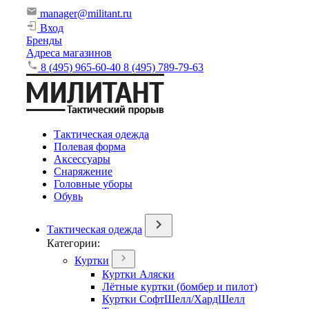
manager@militant.ru
Вход
Бренды
Адреса магазинов
8 (495) 965-60-40
8 (495) 789-79-63
Тактическая одежда
Полевая форма
Аксессуары
Снаряжение
Головные уборы
Обувь
Тактическая одежда
Категории:
Куртки
Куртки Аляски
Лётные куртки (бомбер и пилот)
Куртки СофтШелл/ХардШелл