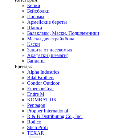
Кепки
Бейсболки
Панамы
Армейские береты
Шапки
Балаклавы, Маски, Подшлемники
Маски для страйкбола
Каски
Защита от насекомых
Арафатки (шемаги)
Банданы
Бренды:
Alpha Industries
Bilal Brothers
Condor Outdoor
EmersonGear
Entire M
KOMBAT UK
Pentagon
Propper International
R & B Distributing Co., Inc.
Rothco
Stich Profi
TEXAR