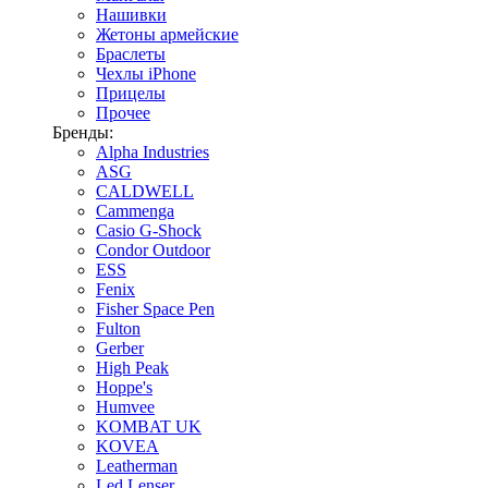
Нашивки
Жетоны армейские
Браслеты
Чехлы iPhone
Прицелы
Прочее
Бренды:
Alpha Industries
ASG
CALDWELL
Cammenga
Casio G-Shock
Condor Outdoor
ESS
Fenix
Fisher Space Pen
Fulton
Gerber
High Peak
Hoppe's
Humvee
KOMBAT UK
KOVEA
Leatherman
Led Lenser