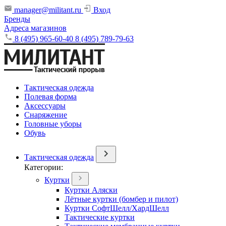
manager@militant.ru
Вход
Бренды
Адреса магазинов
8 (495) 965-60-40
8 (495) 789-79-63
Тактическая одежда
Полевая форма
Аксессуары
Снаряжение
Головные уборы
Обувь
Тактическая одежда
Категории:
Куртки
Куртки Аляски
Лётные куртки (бомбер и пилот)
Куртки СофтШелл/ХардШелл
Тактические куртки