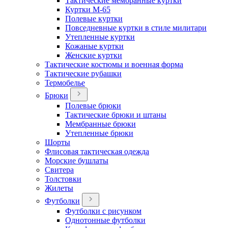
Тактические мембранные куртки
Куртки М-65
Полевые куртки
Повседневные куртки в стиле милитари
Утепленные куртки
Кожаные куртки
Женские куртки
Тактические костюмы и военная форма
Тактические рубашки
Термобелье
Брюки
Полевые брюки
Тактические брюки и штаны
Мембранные брюки
Утепленные брюки
Шорты
Флисовая тактическая одежда
Морские бушлаты
Свитера
Толстовки
Жилеты
Футболки
Футболки с рисунком
Однотонные футболки