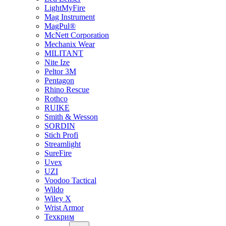
LightMyFire
Mag Instrument
MagPul®
McNett Corporation
Mechanix Wear
MILITANT
Nite Ize
Peltor 3M
Pentagon
Rhino Rescue
Rothco
RUIKE
Smith & Wesson
SORDIN
Stich Profi
Streamlight
SureFire
Uvex
UZI
Voodoo Tactical
Wildo
Wiley X
Wrist Armor
Техкрим