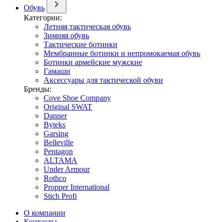
Обувь
Категории:
Летняя тактическая обувь
Зимняя обувь
Тактические ботинки
Мембранные ботинки и непромокаемая обувь
Ботинки армейские мужские
Гамаши
Аксессуары для тактической обуви
Бренды:
Cove Shoe Company
Original SWAT
Danner
Byteks
Garsing
Belleville
Pentagon
ALTAMA
Under Armour
Rothco
Propper International
Stich Profi
О компании
Контакты