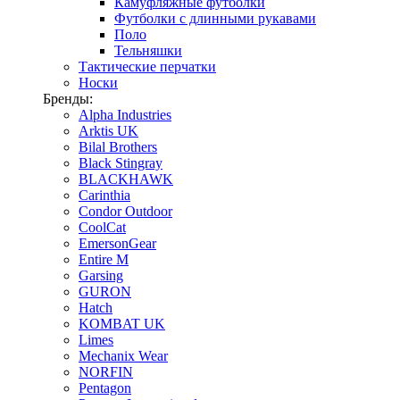
Камуфляжные футболки
Футболки с длинными рукавами
Поло
Тельняшки
Тактические перчатки
Носки
Бренды:
Alpha Industries
Arktis UK
Bilal Brothers
Black Stingray
BLACKHAWK
Carinthia
Condor Outdoor
CoolCat
EmersonGear
Entire M
Garsing
GURON
Hatch
KOMBAT UK
Limes
Mechanix Wear
NORFIN
Pentagon