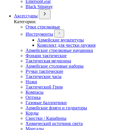
EmersonGear
Black Stingray
Аксессуары
Категории:
Очки стрелковые
Инструменты
Армейские мультитулы
Комплект для чистки оружия
Армейские стрелковые наушники
Фонари тактические
Тактическая медицина
Армейские столовые наборы
Ручки тактические
Тактические часы
Ножи
Тактический Грим
Компасы
Оптика
Газовые баллончики
Армейские фляги и гидраторы
Корды
Свистки / Карабины
Химический источник света
Мангалы