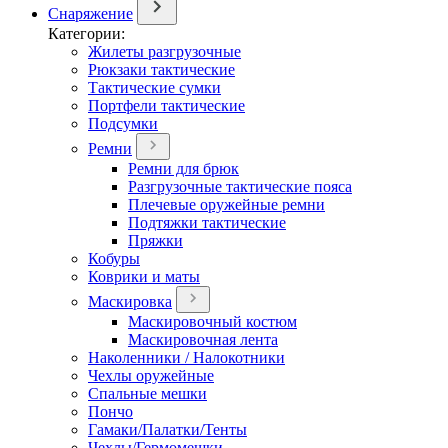
Снаряжение
Категории:
Жилеты разгрузочные
Рюкзаки тактические
Тактические сумки
Портфели тактические
Подсумки
Ремни
Ремни для брюк
Разгрузочные тактические пояса
Плечевые оружейные ремни
Подтяжки тактические
Пряжки
Кобуры
Коврики и маты
Маскировка
Маскировочный костюм
Маскировочная лента
Наколенники / Налокотники
Чехлы оружейные
Спальные мешки
Пончо
Гамаки/Палатки/Тенты
Чехлы/Гермомешки