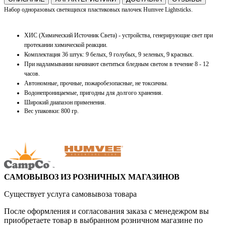
Набор одноразовых светящихся пластиковых палочек Humvee Lightsticks.
ХИС (Х
имический Источник Света) -
устройства, генерирующие свет при
протекании химической реакции.
Комплектация 36 штук: 9
белых,
9 голубых,
9 зеленых, 9 красных.
При надламывании начинают светиться бледным светом
в течение 8 - 12
часов.
Автономные, прочные, пожаробезопасные, не токсичны.
Водонепроницаемые, пригодны для долгого хранения.
Широкий диапазон применения.
Вес упаковки: 800 гр.
САМОВЫВОЗ ИЗ РОЗНИЧНЫХ МАГАЗИНОВ
Существует услуга самовывоза товара
После оформления и согласования заказа с менедежром вы
приобретаете товар в выбранном розничном магазине по