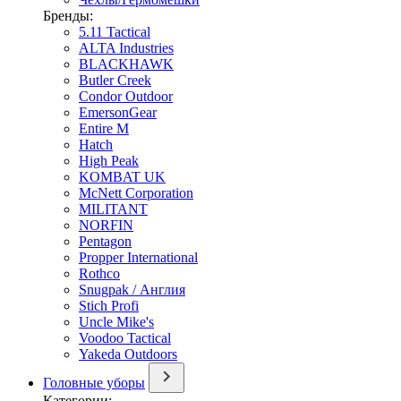
Бренды:
5.11 Tactical
ALTA Industries
BLACKHAWK
Butler Creek
Condor Outdoor
EmersonGear
Entire M
Hatch
High Peak
KOMBAT UK
McNett Corporation
MILITANT
NORFIN
Pentagon
Propper International
Rothco
Snugpak / Англия
Stich Profi
Uncle Mike's
Voodoo Tactical
Yakeda Outdoors
Головные уборы
Категории: