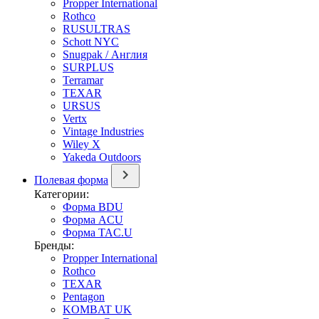
Propper International
Rothco
RUSULTRAS
Schott NYC
Snugpak / Англия
SURPLUS
Terramar
TEXAR
URSUS
Vertx
Vintage Industries
Wiley X
Yakeda Outdoors
Полевая форма
Категории:
Форма BDU
Форма ACU
Форма TAC.U
Бренды:
Propper International
Rothco
TEXAR
Pentagon
KOMBAT UK