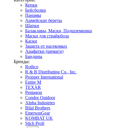
Кепки
Бейсболки
Панамы
Армейские береты
Шапки
Балаклавы, Маски, Подшлемники
Маски для страйкбола
Каски
Защита от насекомых
Арафатки (шемаги)
Банданы
Бренды:
Rothco
R & B Distributing Co., Inc.
Propper International
Entire M
TEXAR
Pentagon
Condor Outdoor
Alpha Industries
Bilal Brothers
EmersonGear
KOMBAT UK
Stich Profi