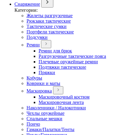
Снаряжение
Категории:
Жилеты разгрузочные
Рюкзаки тактические
Тактические сумки
Портфели тактические
Подсумки
Ремни
Ремни для брюк
Разгрузочные тактические пояса
Плечевые оружейные ремни
Подтяжки тактические
Пряжки
Кобуры
Коврики и маты
Маскировка
Маскировочный костюм
Маскировочная лента
Наколенники / Налокотники
Чехлы оружейные
Спальные мешки
Пончо
Гамаки/Палатки/Тенты
Чехлы/Гермомешки