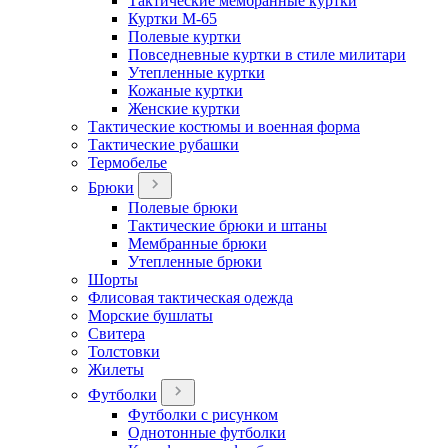
Тактические мембранные куртки
Куртки М-65
Полевые куртки
Повседневные куртки в стиле милитари
Утепленные куртки
Кожаные куртки
Женские куртки
Тактические костюмы и военная форма
Тактические рубашки
Термобелье
Брюки
Полевые брюки
Тактические брюки и штаны
Мембранные брюки
Утепленные брюки
Шорты
Флисовая тактическая одежда
Морские бушлаты
Свитера
Толстовки
Жилеты
Футболки
Футболки с рисунком
Однотонные футболки