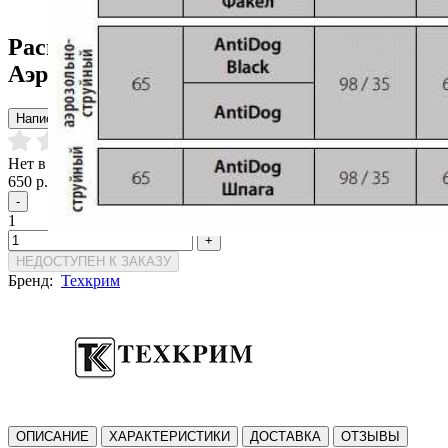
Распылитель Техкрим AntiDog
Аэрозольно-Струйный 65 мл
Написать отзыв
Нет в наличии
650 р.
-
1
+
НЕДОСТУПЕН К ЗАКАЗУ
Бренд:
Техкрим
ОПИСАНИЕ
ХАРАКТЕРИСТИКИ
ДОСТАВКА
ОТЗЫВЫ