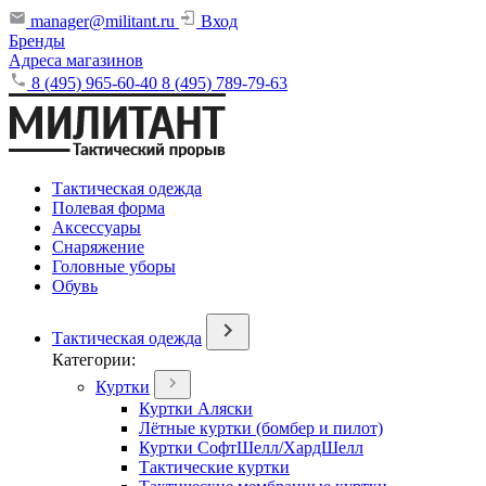
manager@militant.ru
Вход
Бренды
Адреса магазинов
8 (495) 965-60-40
8 (495) 789-79-63
Тактическая одежда
Полевая форма
Аксессуары
Снаряжение
Головные уборы
Обувь
Тактическая одежда
Категории:
Куртки
Куртки Аляски
Лётные куртки (бомбер и пилот)
Куртки СофтШелл/ХардШелл
Тактические куртки