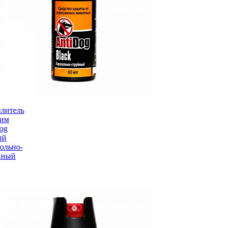
литель
рим
og
ый
ольно-
йный