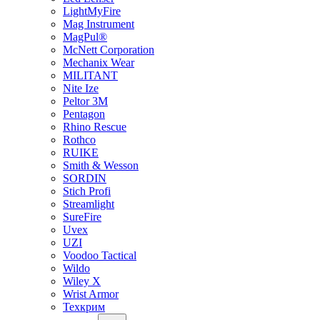
LightMyFire
Mag Instrument
MagPul®
McNett Corporation
Mechanix Wear
MILITANT
Nite Ize
Peltor 3M
Pentagon
Rhino Rescue
Rothco
RUIKE
Smith & Wesson
SORDIN
Stich Profi
Streamlight
SureFire
Uvex
UZI
Voodoo Tactical
Wildo
Wiley X
Wrist Armor
Техкрим