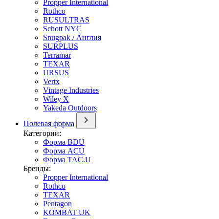
Propper International
Rothco
RUSULTRAS
Schott NYC
Snugpak / Англия
SURPLUS
Terramar
TEXAR
URSUS
Vertx
Vintage Industries
Wiley X
Yakeda Outdoors
Полевая форма
Категории:
Форма BDU
Форма ACU
Форма TAC.U
Бренды:
Propper International
Rothco
TEXAR
Pentagon
KOMBAT UK