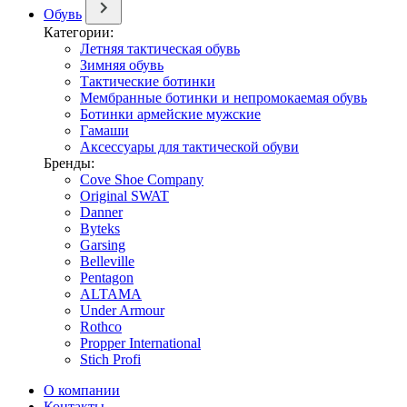
Обувь
Категории:
Летняя тактическая обувь
Зимняя обувь
Тактические ботинки
Мембранные ботинки и непромокаемая обувь
Ботинки армейские мужские
Гамаши
Аксессуары для тактической обуви
Бренды:
Cove Shoe Company
Original SWAT
Danner
Byteks
Garsing
Belleville
Pentagon
ALTAMA
Under Armour
Rothco
Propper International
Stich Profi
О компании
Контакты