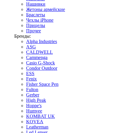
Нашивки
Жетоны армейские
Браслеты
Чехлы iPhone
Прицелы
Прочее
Бренды:
Alpha Industries
ASG
CALDWELL
Cammenga
Casio G-Shock
Condor Outdoor
ESS
Fenix
Fisher Space Pen
Fulton
Gerber
High Peak
Hoppe's
Humvee
KOMBAT UK
KOVEA
Leatherman
Led Lenser