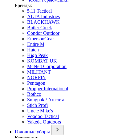
Бренды:
5.11 Tactical
ALTA Industries
BLACKHAWK
Butler Creek
Condor Outdoor
EmersonGear
Entire M
Hatch
High Peak
KOMBAT UK
McNett Corporation
MILITANT
NORFIN
Pentagon
Propper International
Rothco
Snugpak / Англия
Stich Profi
Uncle Mike's
Voodoo Tactical
Yakeda Outdoors
Головные уборы
Категории: