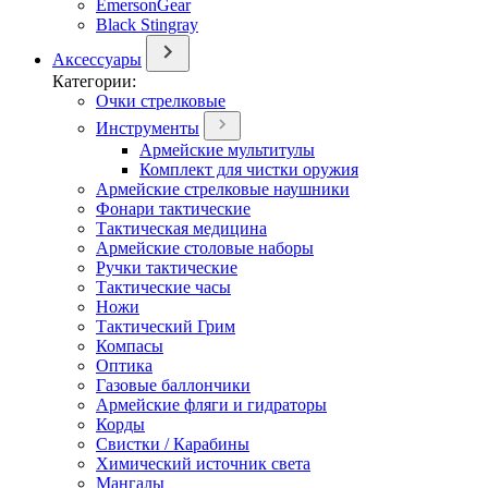
EmersonGear
Black Stingray
Аксессуары
Категории:
Очки стрелковые
Инструменты
Армейские мультитулы
Комплект для чистки оружия
Армейские стрелковые наушники
Фонари тактические
Тактическая медицина
Армейские столовые наборы
Ручки тактические
Тактические часы
Ножи
Тактический Грим
Компасы
Оптика
Газовые баллончики
Армейские фляги и гидраторы
Корды
Свистки / Карабины
Химический источник света
Мангалы