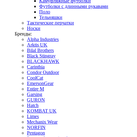
Камуфляжные футболки
Футболки с длинными рукавами
Поло
Тельняшки
Тактические перчатки
Носки
Бренды:
Alpha Industries
Arktis UK
Bilal Brothers
Black Stingray
BLACKHAWK
Carinthia
Condor Outdoor
CoolCat
EmersonGear
Entire M
Garsing
GURON
Hatch
KOMBAT UK
Limes
Mechanix Wear
NORFIN
Pentagon