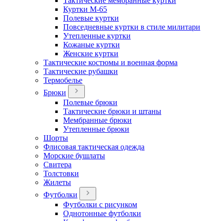
Тактические мембранные куртки
Куртки М-65
Полевые куртки
Повседневные куртки в стиле милитари
Утепленные куртки
Кожаные куртки
Женские куртки
Тактические костюмы и военная форма
Тактические рубашки
Термобелье
Брюки
Полевые брюки
Тактические брюки и штаны
Мембранные брюки
Утепленные брюки
Шорты
Флисовая тактическая одежда
Морские бушлаты
Свитера
Толстовки
Жилеты
Футболки
Футболки с рисунком
Однотонные футболки