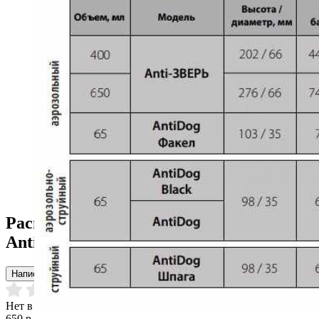
Распылитель-баллончик Техкрим
AntiDog «Шпага» Струйный 65 мл
Написать отзыв
Нет в наличии
650 р.