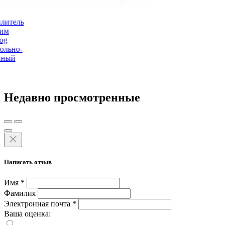
литель
рим
og
ольно-
йный
Недавно просмотренные
Написать отзыв
Имя
*
Фамилия
Электронная почта
*
Ваша оценка: