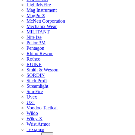
LightMyFire
Mag Instrument
MagPul®
McNett Corporation
Mechanix Wear
MILITANT
Nite Ize
Peltor 3M
Pentagon
Rhino Rescue
Rothco
RUIKE
Smith & Wesson
SORDIN
Stich Profi
Streamlight
SureFire
Uvex
UZI
Voodoo Tactical
Wildo
Wiley X
Wrist Armor
Техкрим