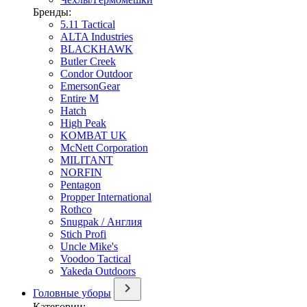
Бренды:
5.11 Tactical
ALTA Industries
BLACKHAWK
Butler Creek
Condor Outdoor
EmersonGear
Entire M
Hatch
High Peak
KOMBAT UK
McNett Corporation
MILITANT
NORFIN
Pentagon
Propper International
Rothco
Snugpak / Англия
Stich Profi
Uncle Mike's
Voodoo Tactical
Yakeda Outdoors
Головные уборы
Категории: