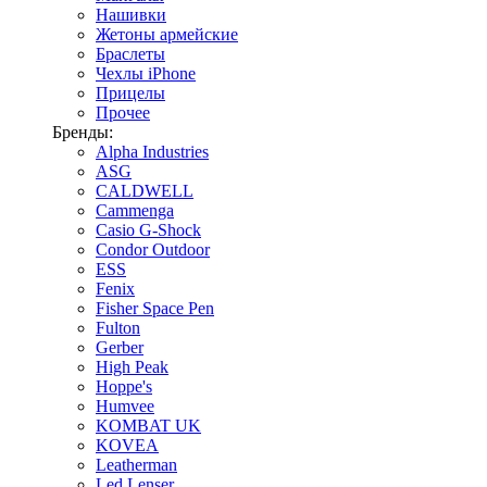
Нашивки
Жетоны армейские
Браслеты
Чехлы iPhone
Прицелы
Прочее
Бренды:
Alpha Industries
ASG
CALDWELL
Cammenga
Casio G-Shock
Condor Outdoor
ESS
Fenix
Fisher Space Pen
Fulton
Gerber
High Peak
Hoppe's
Humvee
KOMBAT UK
KOVEA
Leatherman
Led Lenser