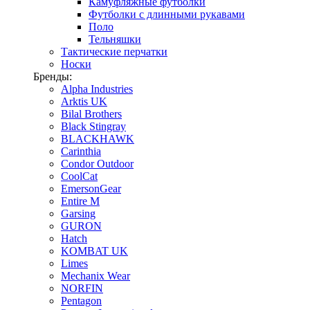
Камуфляжные футболки
Футболки с длинными рукавами
Поло
Тельняшки
Тактические перчатки
Носки
Бренды:
Alpha Industries
Arktis UK
Bilal Brothers
Black Stingray
BLACKHAWK
Carinthia
Condor Outdoor
CoolCat
EmersonGear
Entire M
Garsing
GURON
Hatch
KOMBAT UK
Limes
Mechanix Wear
NORFIN
Pentagon