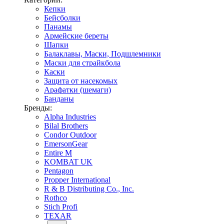
Кепки
Бейсболки
Панамы
Армейские береты
Шапки
Балаклавы, Маски, Подшлемники
Маски для страйкбола
Каски
Защита от насекомых
Арафатки (шемаги)
Банданы
Бренды:
Alpha Industries
Bilal Brothers
Condor Outdoor
EmersonGear
Entire M
KOMBAT UK
Pentagon
Propper International
R & B Distributing Co., Inc.
Rothco
Stich Profi
TEXAR