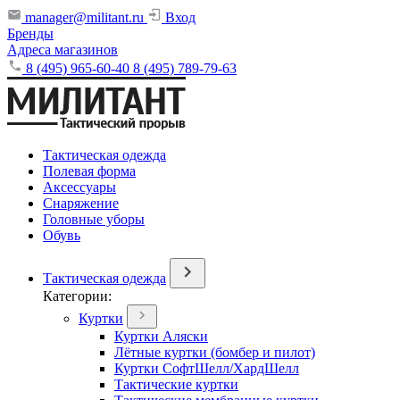
manager@militant.ru
Вход
Бренды
Адреса магазинов
8 (495) 965-60-40
8 (495) 789-79-63
Тактическая одежда
Полевая форма
Аксессуары
Снаряжение
Головные уборы
Обувь
Тактическая одежда
Категории:
Куртки
Куртки Аляски
Лётные куртки (бомбер и пилот)
Куртки СофтШелл/ХардШелл
Тактические куртки