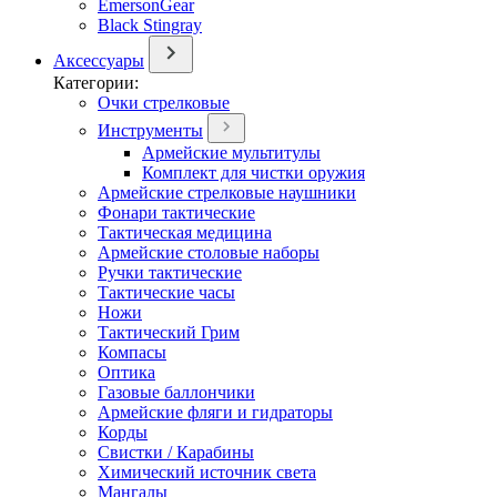
EmersonGear
Black Stingray
Аксессуары
Категории:
Очки стрелковые
Инструменты
Армейские мультитулы
Комплект для чистки оружия
Армейские стрелковые наушники
Фонари тактические
Тактическая медицина
Армейские столовые наборы
Ручки тактические
Тактические часы
Ножи
Тактический Грим
Компасы
Оптика
Газовые баллончики
Армейские фляги и гидраторы
Корды
Свистки / Карабины
Химический источник света
Мангалы