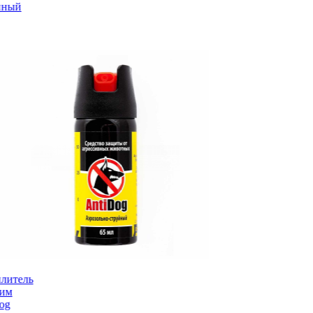
йный
литель
рим
og