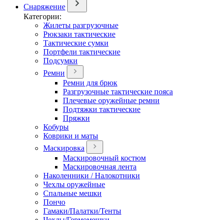
Снаряжение
Категории:
Жилеты разгрузочные
Рюкзаки тактические
Тактические сумки
Портфели тактические
Подсумки
Ремни
Ремни для брюк
Разгрузочные тактические пояса
Плечевые оружейные ремни
Подтяжки тактические
Пряжки
Кобуры
Коврики и маты
Маскировка
Маскировочный костюм
Маскировочная лента
Наколенники / Налокотники
Чехлы оружейные
Спальные мешки
Пончо
Гамаки/Палатки/Тенты
Чехлы/Гермомешки