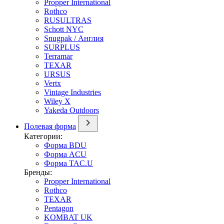
Propper International
Rothco
RUSULTRAS
Schott NYC
Snugpak / Англия
SURPLUS
Terramar
TEXAR
URSUS
Vertx
Vintage Industries
Wiley X
Yakeda Outdoors
Полевая форма
Категории:
Форма BDU
Форма ACU
Форма TAC.U
Бренды:
Propper International
Rothco
TEXAR
Pentagon
KOMBAT UK