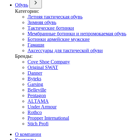
Обувь
Категории:
Летняя тактическая обувь
Зимняя обувь
Тактические ботинки
Мембранные ботинки и непромокаемая обувь
Ботинки армейские мужские
Гамаши
Аксессуары для тактической обуви
Бренды:
Cove Shoe Company
Original SWAT
Danner
Byteks
Garsing
Belleville
Pentagon
ALTAMA
Under Armour
Rothco
Propper International
Stich Profi
О компании
Контакты