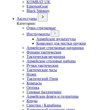
KOMBAT UK
EmersonGear
Black Stingray
Аксессуары
Категории:
Очки стрелковые
Инструменты
Армейские мультитулы
Комплект для чистки оружия
Армейские стрелковые наушники
Фонари тактические
Тактическая медицина
Армейские столовые наборы
Ручки тактические
Тактические часы
Ножи
Тактический Грим
Компасы
Оптика
Газовые баллончики
Армейские фляги и гидраторы
Корды
Свистки / Карабины
Химический источник света