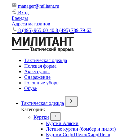
manager@militant.ru
Вход
Бренды
Адреса магазинов
8 (495) 965-60-40
8 (495) 789-79-63
Тактическая одежда
Полевая форма
Аксессуары
Снаряжение
Головные уборы
Обувь
Тактическая одежда
Категории:
Куртки
Куртки Аляски
Лётные куртки (бомбер и пилот)
Куртки СофтШелл/ХардШелл