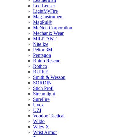
Leatherman
Led Lenser
LightMyFire
Mag Instrument
MagPul®
McNett Corporation
Mechanix Wear
MILITANT
Nite Ize
Peltor 3M
Pentagon
Rhino Rescue
Rothco
RUIKE
Smith & Wesson
SORDIN
Stich Profi
Streamlight
SureFire
Uvex
UZI
Voodoo Tactical
Wildo
Wiley X
Wrist Armor