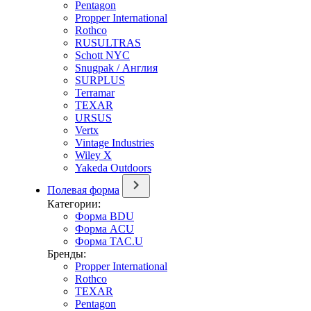
Pentagon
Propper International
Rothco
RUSULTRAS
Schott NYC
Snugpak / Англия
SURPLUS
Terramar
TEXAR
URSUS
Vertx
Vintage Industries
Wiley X
Yakeda Outdoors
Полевая форма
Категории:
Форма BDU
Форма ACU
Форма TAC.U
Бренды:
Propper International
Rothco
TEXAR
Pentagon