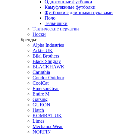
Однотонные футболки
Камуфляжные футболки
Футболки с длинными рукавами
Поло
Тельняшки
Тактические перчатки
Носки
Бренды:
Alpha Industries
Arktis UK
Bilal Brothers
Black Stingray
BLACKHAWK
Carinthia
Condor Outdoor
CoolCat
EmersonGear
Entire M
Garsing
GURON
Hatch
KOMBAT UK
Limes
Mechanix Wear
NORFIN