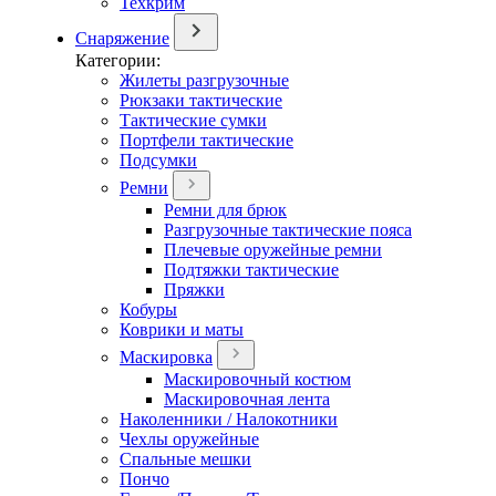
Техкрим
Снаряжение
Категории:
Жилеты разгрузочные
Рюкзаки тактические
Тактические сумки
Портфели тактические
Подсумки
Ремни
Ремни для брюк
Разгрузочные тактические пояса
Плечевые оружейные ремни
Подтяжки тактические
Пряжки
Кобуры
Коврики и маты
Маскировка
Маскировочный костюм
Маскировочная лента
Наколенники / Налокотники
Чехлы оружейные
Спальные мешки
Пончо