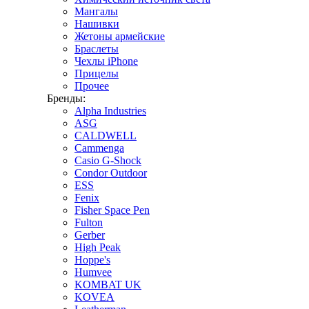
Мангалы
Нашивки
Жетоны армейские
Браслеты
Чехлы iPhone
Прицелы
Прочее
Бренды:
Alpha Industries
ASG
CALDWELL
Cammenga
Casio G-Shock
Condor Outdoor
ESS
Fenix
Fisher Space Pen
Fulton
Gerber
High Peak
Hoppe's
Humvee
KOMBAT UK
KOVEA