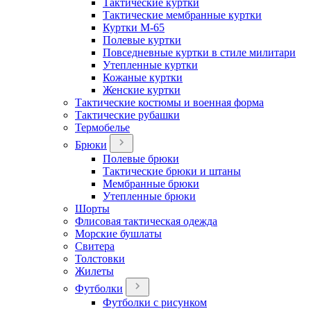
Тактические куртки
Тактические мембранные куртки
Куртки М-65
Полевые куртки
Повседневные куртки в стиле милитари
Утепленные куртки
Кожаные куртки
Женские куртки
Тактические костюмы и военная форма
Тактические рубашки
Термобелье
Брюки
Полевые брюки
Тактические брюки и штаны
Мембранные брюки
Утепленные брюки
Шорты
Флисовая тактическая одежда
Морские бушлаты
Свитера
Толстовки
Жилеты
Футболки
Футболки с рисунком