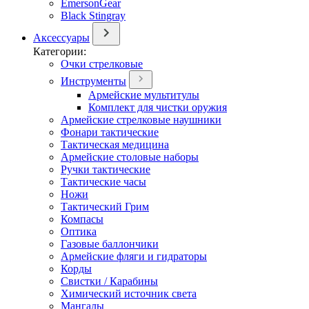
EmersonGear
Black Stingray
Аксессуары
Категории:
Очки стрелковые
Инструменты
Армейские мультитулы
Комплект для чистки оружия
Армейские стрелковые наушники
Фонари тактические
Тактическая медицина
Армейские столовые наборы
Ручки тактические
Тактические часы
Ножи
Тактический Грим
Компасы
Оптика
Газовые баллончики
Армейские фляги и гидраторы
Корды
Свистки / Карабины
Химический источник света
Мангалы