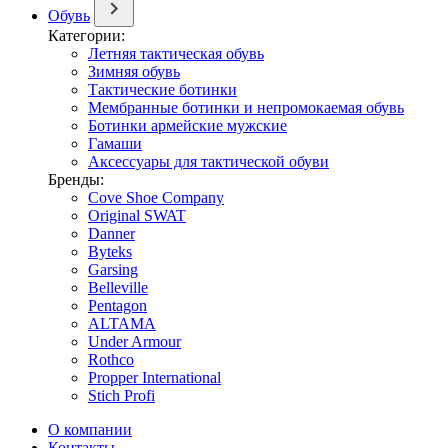
Обувь
Категории:
Летняя тактическая обувь
Зимняя обувь
Тактические ботинки
Мембранные ботинки и непромокаемая обувь
Ботинки армейские мужские
Гамаши
Аксессуары для тактической обуви
Бренды:
Cove Shoe Company
Original SWAT
Danner
Byteks
Garsing
Belleville
Pentagon
ALTAMA
Under Armour
Rothco
Propper International
Stich Profi
О компании
Контакты