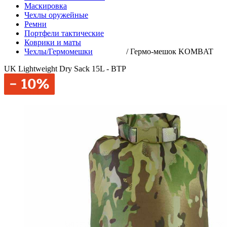
Маскировка
Чехлы оружейные
Ремни
Портфели тактические
Коврики и маты
Чехлы/Гермомешки
/
Гермо-мешок KOMBAT
UK Lightweight Dry Sack 15L - BTP