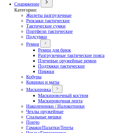
Снаряжение
Категории:
Жилеты разгрузочные
Рюкзаки тактические
Тактические сумки
Портфели тактические
Подсумки
Ремни
Ремни для брюк
Разгрузочные тактические пояса
Плечевые оружейные ремни
Подтяжки тактические
Пряжки
Кобуры
Коврики и маты
Маскировка
Маскировочный костюм
Маскировочная лента
Наколенники / Налокотники
Чехлы оружейные
Спальные мешки
Пончо
Гамаки/Палатки/Тенты
Чехлы/Гермомешки