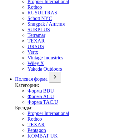
Propper International
Rothco
RUSULTRAS
Schott NYC
Snugpak / Англия
SURPLUS
Terramar
TEXAR
URSUS
Vertx
Vintage Industries
Wiley X
Yakeda Outdoors
Полевая форма
Категории:
Форма BDU
Форма ACU
Форма TAC.U
Бренды:
Propper International
Rothco
TEXAR
Pentagon
KOMBAT UK