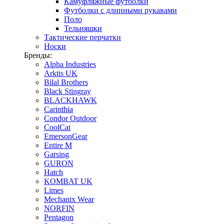
Камуфляжные футболки
Футболки с длинными рукавами
Поло
Тельняшки
Тактические перчатки
Носки
Бренды:
Alpha Industries
Arktis UK
Bilal Brothers
Black Stingray
BLACKHAWK
Carinthia
Condor Outdoor
CoolCat
EmersonGear
Entire M
Garsing
GURON
Hatch
KOMBAT UK
Limes
Mechanix Wear
NORFIN
Pentagon