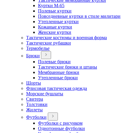
Тактические мембранные куртки
Куртки М-65
Полевые куртки
Повседневные куртки в стиле милитари
Утепленные куртки
Кожаные куртки
Женские куртки
Тактические костюмы и военная форма
Тактические рубашки
Термобелье
Брюки
Полевые брюки
Тактические брюки и штаны
Мембранные брюки
Утепленные брюки
Шорты
Флисовая тактическая одежда
Морские бушлаты
Свитера
Толстовки
Жилеты
Футболки
Футболки с рисунком
Однотонные футболки