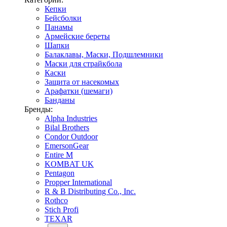
Кепки
Бейсболки
Панамы
Армейские береты
Шапки
Балаклавы, Маски, Подшлемники
Маски для страйкбола
Каски
Защита от насекомых
Арафатки (шемаги)
Банданы
Бренды:
Alpha Industries
Bilal Brothers
Condor Outdoor
EmersonGear
Entire M
KOMBAT UK
Pentagon
Propper International
R & B Distributing Co., Inc.
Rothco
Stich Profi
TEXAR