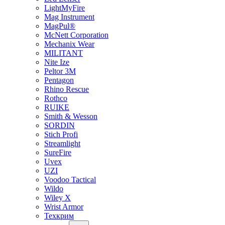
LightMyFire
Mag Instrument
MagPul®
McNett Corporation
Mechanix Wear
MILITANT
Nite Ize
Peltor 3M
Pentagon
Rhino Rescue
Rothco
RUIKE
Smith & Wesson
SORDIN
Stich Profi
Streamlight
SureFire
Uvex
UZI
Voodoo Tactical
Wildo
Wiley X
Wrist Armor
Техкрим