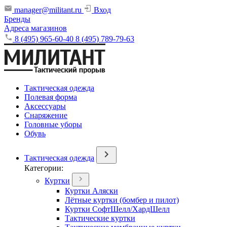
manager@militant.ru
Вход
Бренды
Адреса магазинов
8 (495) 965-60-40
8 (495) 789-79-63
Тактическая одежда
Полевая форма
Аксессуары
Снаряжение
Головные уборы
Обувь
Тактическая одежда
Категории:
Куртки
Куртки Аляски
Лётные куртки (бомбер и пилот)
Куртки СофтШелл/ХардШелл
Тактические куртки