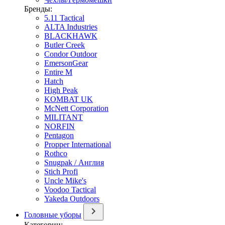
Бренды:
5.11 Tactical
ALTA Industries
BLACKHAWK
Butler Creek
Condor Outdoor
EmersonGear
Entire M
Hatch
High Peak
KOMBAT UK
McNett Corporation
MILITANT
NORFIN
Pentagon
Propper International
Rothco
Snugpak / Англия
Stich Profi
Uncle Mike's
Voodoo Tactical
Yakeda Outdoors
Головные уборы
Категории: