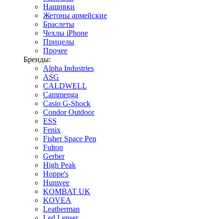
Нашивки
Жетоны армейские
Браслеты
Чехлы iPhone
Прицелы
Прочее
Бренды:
Alpha Industries
ASG
CALDWELL
Cammenga
Casio G-Shock
Condor Outdoor
ESS
Fenix
Fisher Space Pen
Fulton
Gerber
High Peak
Hoppe's
Humvee
KOMBAT UK
KOVEA
Leatherman
Led Lenser