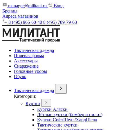
manager@militant.ru
Вход
Бренды
Адреса магазинов
8 (495) 965-60-40
8 (495) 789-79-63
Тактическая одежда
Полевая форма
Аксессуары
Снаряжение
Головные уборы
Обувь
Тактическая одежда
Категории:
Куртки
Куртки Аляски
Лётные куртки (бомбер и пилот)
Куртки СофтШелл/ХардШелл
Тактические куртки