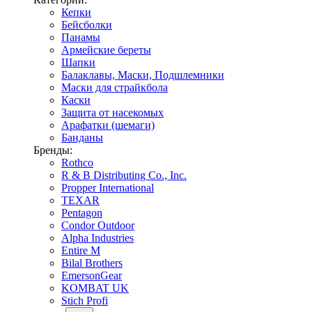
Кепки
Бейсболки
Панамы
Армейские береты
Шапки
Балаклавы, Маски, Подшлемники
Маски для страйкбола
Каски
Защита от насекомых
Арафатки (шемаги)
Банданы
Бренды:
Rothco
R & B Distributing Co., Inc.
Propper International
TEXAR
Pentagon
Condor Outdoor
Alpha Industries
Entire M
Bilal Brothers
EmersonGear
KOMBAT UK
Stich Profi