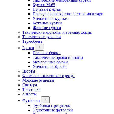
Тактические мембранные куртки
Куртки М-65
Полевые куртки
Повседневные куртки в стиле милитари
Утепленные куртки
Кожаные куртки
Женские куртки
Тактические костюмы и военная форма
Тактические рубашки
Термобелье
Брюки
Полевые брюки
Тактические брюки и штаны
Мембранные брюки
Утепленные брюки
Шорты
Флисовая тактическая одежда
Морские бушлаты
Свитера
Толстовки
Жилеты
Футболки
Футболки с рисунком
Однотонные футболки