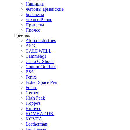
Нашивки
Жетоны армейские
Браслеты
Чехлы iPhone
Прицелы
Прочее
Бренды:
Alpha Industries
ASG
CALDWELL
Cammenga
Casio G-Shock
Condor Outdoor
ESS
Fenix
Fisher Space Pen
Fulton
Gerber
High Peak
Hoppe's
Humvee
KOMBAT UK
KOVEA
Leatherman
Led Lenser