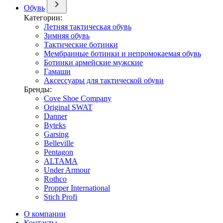
Обувь
Категории:
Летняя тактическая обувь
Зимняя обувь
Тактические ботинки
Мембранные ботинки и непромокаемая обувь
Ботинки армейские мужские
Гамаши
Аксессуары для тактической обуви
Бренды:
Cove Shoe Company
Original SWAT
Danner
Byteks
Garsing
Belleville
Pentagon
ALTAMA
Under Armour
Rothco
Propper International
Stich Profi
О компании
Контакты