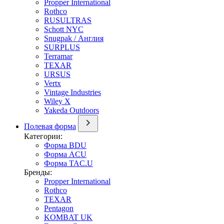
Propper International
Rothco
RUSULTRAS
Schott NYC
Snugpak / Англия
SURPLUS
Terramar
TEXAR
URSUS
Vertx
Vintage Industries
Wiley X
Yakeda Outdoors
Полевая форма
Категории:
Форма BDU
Форма ACU
Форма TAC.U
Бренды:
Propper International
Rothco
TEXAR
Pentagon
KOMBAT UK