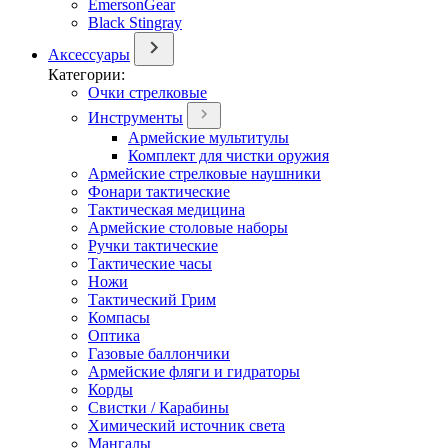
EmersonGear
Black Stingray
Аксессуары
Категории:
Очки стрелковые
Инструменты
Армейские мультитулы
Комплект для чистки оружия
Армейские стрелковые наушники
Фонари тактические
Тактическая медицина
Армейские столовые наборы
Ручки тактические
Тактические часы
Ножи
Тактический Грим
Компасы
Оптика
Газовые баллончики
Армейские фляги и гидраторы
Корды
Свистки / Карабины
Химический источник света
Мангалы