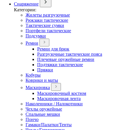
Снаряжение
Категории:
Жилеты разгрузочные
Рюкзаки тактические
Тактические сумки
Портфели тактические
Подсумки
Ремни
Ремни для брюк
Разгрузочные тактические пояса
Плечевые оружейные ремни
Подтяжки тактические
Пряжки
Кобуры
Коврики и маты
Маскировка
Маскировочный костюм
Маскировочная лента
Наколенники / Налокотники
Чехлы оружейные
Спальные мешки
Пончо
Гамаки/Палатки/Тенты
Чехлы/Гермомешки