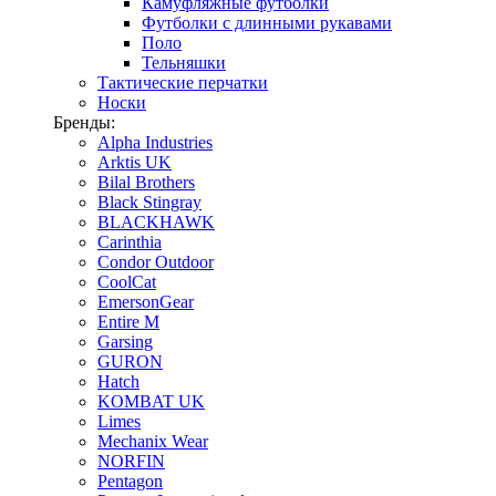
Камуфляжные футболки
Футболки с длинными рукавами
Поло
Тельняшки
Тактические перчатки
Носки
Бренды:
Alpha Industries
Arktis UK
Bilal Brothers
Black Stingray
BLACKHAWK
Carinthia
Condor Outdoor
CoolCat
EmersonGear
Entire M
Garsing
GURON
Hatch
KOMBAT UK
Limes
Mechanix Wear
NORFIN
Pentagon