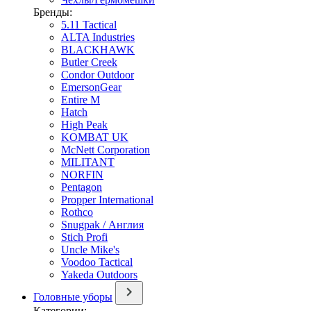
Бренды:
5.11 Tactical
ALTA Industries
BLACKHAWK
Butler Creek
Condor Outdoor
EmersonGear
Entire M
Hatch
High Peak
KOMBAT UK
McNett Corporation
MILITANT
NORFIN
Pentagon
Propper International
Rothco
Snugpak / Англия
Stich Profi
Uncle Mike's
Voodoo Tactical
Yakeda Outdoors
Головные уборы
Категории: