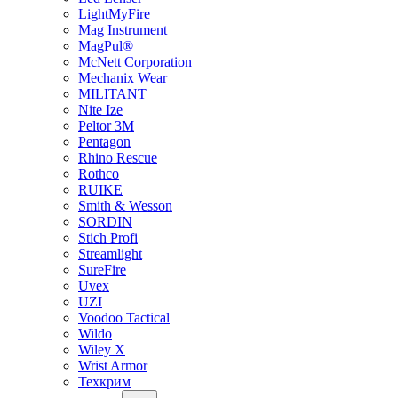
LightMyFire
Mag Instrument
MagPul®
McNett Corporation
Mechanix Wear
MILITANT
Nite Ize
Peltor 3M
Pentagon
Rhino Rescue
Rothco
RUIKE
Smith & Wesson
SORDIN
Stich Profi
Streamlight
SureFire
Uvex
UZI
Voodoo Tactical
Wildo
Wiley X
Wrist Armor
Техкрим