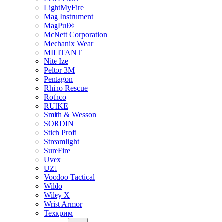
LightMyFire
Mag Instrument
MagPul®
McNett Corporation
Mechanix Wear
MILITANT
Nite Ize
Peltor 3M
Pentagon
Rhino Rescue
Rothco
RUIKE
Smith & Wesson
SORDIN
Stich Profi
Streamlight
SureFire
Uvex
UZI
Voodoo Tactical
Wildo
Wiley X
Wrist Armor
Техкрим