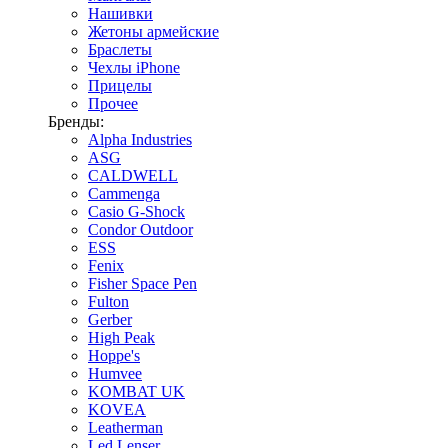
Нашивки
Жетоны армейские
Браслеты
Чехлы iPhone
Прицелы
Прочее
Бренды:
Alpha Industries
ASG
CALDWELL
Cammenga
Casio G-Shock
Condor Outdoor
ESS
Fenix
Fisher Space Pen
Fulton
Gerber
High Peak
Hoppe's
Humvee
KOMBAT UK
KOVEA
Leatherman
Led Lenser