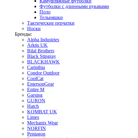
Камуфляжные футболки
Футболки с длинными рукавами
Поло
Тельняшки
Тактические перчатки
Носки
Бренды:
Alpha Industries
Arktis UK
Bilal Brothers
Black Stingray
BLACKHAWK
Carinthia
Condor Outdoor
CoolCat
EmersonGear
Entire M
Garsing
GURON
Hatch
KOMBAT UK
Limes
Mechanix Wear
NORFIN
Pentagon