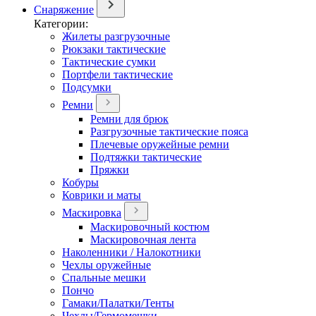
Снаряжение
Категории:
Жилеты разгрузочные
Рюкзаки тактические
Тактические сумки
Портфели тактические
Подсумки
Ремни
Ремни для брюк
Разгрузочные тактические пояса
Плечевые оружейные ремни
Подтяжки тактические
Пряжки
Кобуры
Коврики и маты
Маскировка
Маскировочный костюм
Маскировочная лента
Наколенники / Налокотники
Чехлы оружейные
Спальные мешки
Пончо
Гамаки/Палатки/Тенты
Чехлы/Гермомешки