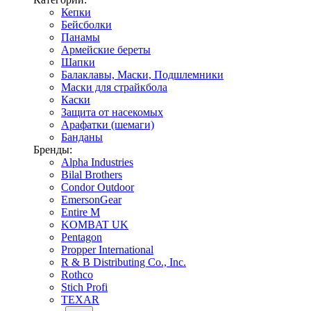
Кепки
Бейсболки
Панамы
Армейские береты
Шапки
Балаклавы, Маски, Подшлемники
Маски для страйкбола
Каски
Защита от насекомых
Арафатки (шемаги)
Банданы
Бренды:
Alpha Industries
Bilal Brothers
Condor Outdoor
EmersonGear
Entire M
KOMBAT UK
Pentagon
Propper International
R & B Distributing Co., Inc.
Rothco
Stich Profi
TEXAR