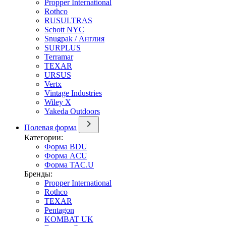
Propper International
Rothco
RUSULTRAS
Schott NYC
Snugpak / Англия
SURPLUS
Terramar
TEXAR
URSUS
Vertx
Vintage Industries
Wiley X
Yakeda Outdoors
Полевая форма
Категории:
Форма BDU
Форма ACU
Форма TAC.U
Бренды:
Propper International
Rothco
TEXAR
Pentagon
KOMBAT UK