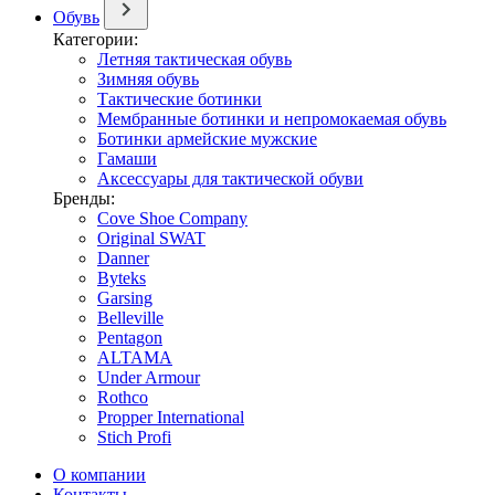
Обувь
Категории:
Летняя тактическая обувь
Зимняя обувь
Тактические ботинки
Мембранные ботинки и непромокаемая обувь
Ботинки армейские мужские
Гамаши
Аксессуары для тактической обуви
Бренды:
Cove Shoe Company
Original SWAT
Danner
Byteks
Garsing
Belleville
Pentagon
ALTAMA
Under Armour
Rothco
Propper International
Stich Profi
О компании
Контакты