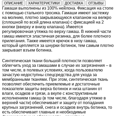
ОПИСАНИЕ
ХАРАКТЕРИСТИКИ
ДОСТАВКА
ОТЗЫВЫ
Гамаши выполнены из 100% нейлона. Фиксация на стопе
с помощью стального тросика. Гамаши имеют застежку
на молнию, плотно закрывающуюся клапаном на велкро
(сплошной по всей длина клапана) с фиксацией на 2
кнопки (вверху и внизу клапана). Имеется
регулировочная утяжка по верху гамаш. В нижней части
гамаш имеется эластичная резинка, для более плотного
прилегания. Также имеется крючок в низу гамаш,
который цепляется за шнурки ботинок, тем самым плотно
закрывает взъем ботинка.
Синтетическая ткани большой плотности позволяет
облегчить уход за гамашами в случае их загрязнения – в
том числе, в полевых условиях, когда пользователю
зачастую недоступны спецсредства для ухода за
мембранными тканями. При этом, синтетическая ткань
позволяет обеспечить приемлемые и достаточные
показатели защиты верха ботинок и низа штанин от
влаги, осадков и грязи, а вкупе с конструктивным
исполнением гамаш (в том числе, благодаря утяжке в
верхней части) обеспечивает и защиту от попадания
крупных загрязнений, снега и осадков внутрь ботинка, то
есть обеспечивает главные и необходимые