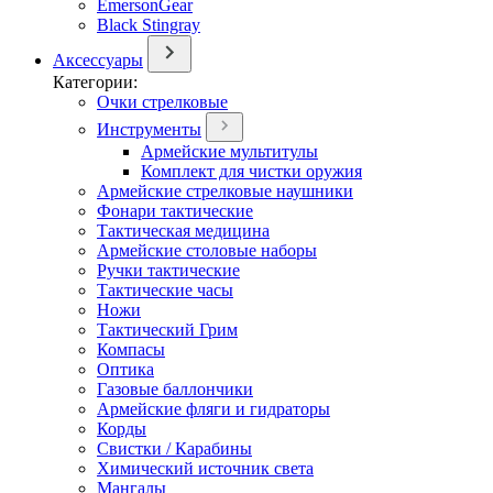
EmersonGear
Black Stingray
Аксессуары
Категории:
Очки стрелковые
Инструменты
Армейские мультитулы
Комплект для чистки оружия
Армейские стрелковые наушники
Фонари тактические
Тактическая медицина
Армейские столовые наборы
Ручки тактические
Тактические часы
Ножи
Тактический Грим
Компасы
Оптика
Газовые баллончики
Армейские фляги и гидраторы
Корды
Свистки / Карабины
Химический источник света
Мангалы