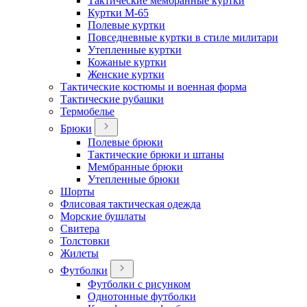
Тактические мембранные куртки
Куртки М-65
Полевые куртки
Повседневные куртки в стиле милитари
Утепленные куртки
Кожаные куртки
Женские куртки
Тактические костюмы и военная форма
Тактические рубашки
Термобелье
Брюки
Полевые брюки
Тактические брюки и штаны
Мембранные брюки
Утепленные брюки
Шорты
Флисовая тактическая одежда
Морские бушлаты
Свитера
Толстовки
Жилеты
Футболки
Футболки с рисунком
Однотонные футболки