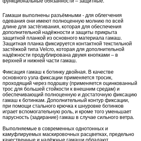
функциональные обязанности – защитные.
Гамаши выполнены разъёмными - для облегчения
одевания они имеют полноценную молнию по всей
длине для застёгивания, которая для обеспечения
дополнительной надёжности и защиты прикрыта
защитной планкой из основного материала гамаш.
Защитная планка фиксируется контактной текстильной
застёжкой типа Velcro, которая для дополнительной
надёжности продублирована двумя кнопками – в
верхней и нижней части гамаш.
Фиксация гамаш к ботинку двойная. В качестве
основного узла фиксации применяется тросик,
проходящий через подошву (применяется оцинкованный
трос для большей стойкости к внешним средам) и
обеспечивающий полноценную и достаточную фиксацию
гамаш к ботинкам. Дополнительный контур фиксации,
при помощи стального крючка к шнуровке ботинков
играет вспомогательную роль, и кроме того уменьшает
парусность (задирание) гамаш в случае сильного ветра.
Выполняемые в современных однотонных и
камуфлируемых маскировочных расцветках, предельно
качественные и надёжные гамаши обладают