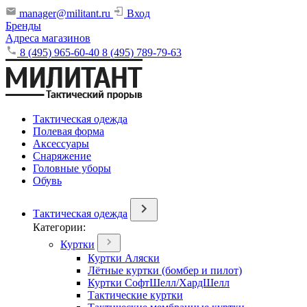
manager@militant.ru
Вход
Бренды
Адреса магазинов
8 (495) 965-60-40
8 (495) 789-79-63
Тактическая одежда
Полевая форма
Аксессуары
Снаряжение
Головные уборы
Обувь
Тактическая одежда
Категории:
Куртки
Куртки Аляски
Лётные куртки (бомбер и пилот)
Куртки СофтШелл/ХардШелл
Тактические куртки