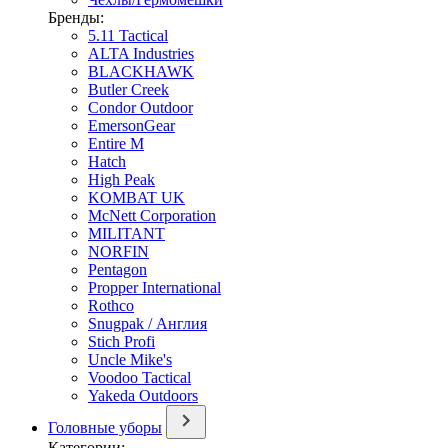
Бренды:
5.11 Tactical
ALTA Industries
BLACKHAWK
Butler Creek
Condor Outdoor
EmersonGear
Entire M
Hatch
High Peak
KOMBAT UK
McNett Corporation
MILITANT
NORFIN
Pentagon
Propper International
Rothco
Snugpak / Англия
Stich Profi
Uncle Mike's
Voodoo Tactical
Yakeda Outdoors
Головные уборы
Категории: