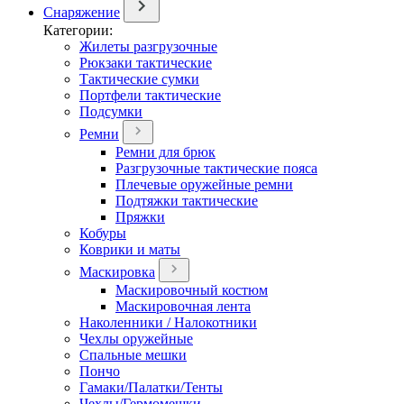
Снаряжение
Категории:
Жилеты разгрузочные
Рюкзаки тактические
Тактические сумки
Портфели тактические
Подсумки
Ремни
Ремни для брюк
Разгрузочные тактические пояса
Плечевые оружейные ремни
Подтяжки тактические
Пряжки
Кобуры
Коврики и маты
Маскировка
Маскировочный костюм
Маскировочная лента
Наколенники / Налокотники
Чехлы оружейные
Спальные мешки
Пончо
Гамаки/Палатки/Тенты
Чехлы/Гермомешки