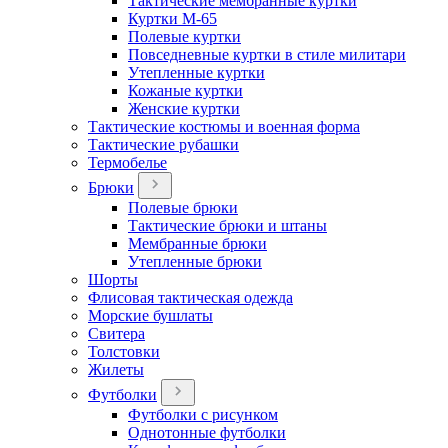
Тактические мембранные куртки
Куртки М-65
Полевые куртки
Повседневные куртки в стиле милитари
Утепленные куртки
Кожаные куртки
Женские куртки
Тактические костюмы и военная форма
Тактические рубашки
Термобелье
Брюки
Полевые брюки
Тактические брюки и штаны
Мембранные брюки
Утепленные брюки
Шорты
Флисовая тактическая одежда
Морские бушлаты
Свитера
Толстовки
Жилеты
Футболки
Футболки с рисунком
Однотонные футболки