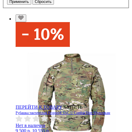
Применить
Сбросить
ПЕРЕЙТИ К ТОВАРУ
КУПИТЬ
Рубашка тактическая Propper® TAC.U Combat Shirt Мультикам
Нет в наличии
9 500 р.
10 555 р.