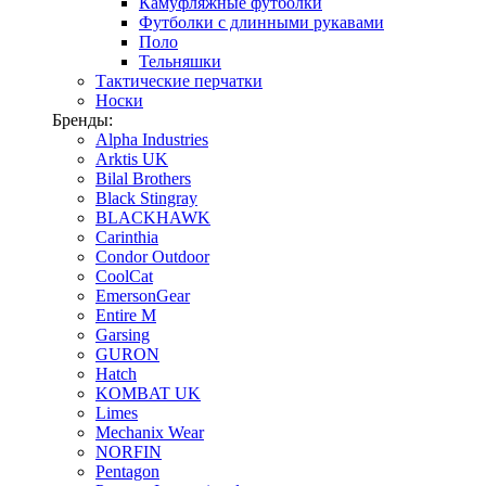
Камуфляжные футболки
Футболки с длинными рукавами
Поло
Тельняшки
Тактические перчатки
Носки
Бренды:
Alpha Industries
Arktis UK
Bilal Brothers
Black Stingray
BLACKHAWK
Carinthia
Condor Outdoor
CoolCat
EmersonGear
Entire M
Garsing
GURON
Hatch
KOMBAT UK
Limes
Mechanix Wear
NORFIN
Pentagon