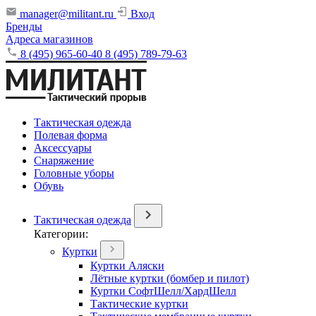
manager@militant.ru
Вход
Бренды
Адреса магазинов
8 (495) 965-60-40
8 (495) 789-79-63
Тактическая одежда
Полевая форма
Аксессуары
Снаряжение
Головные уборы
Обувь
Тактическая одежда
Категории:
Куртки
Куртки Аляски
Лётные куртки (бомбер и пилот)
Куртки СофтШелл/ХардШелл
Тактические куртки