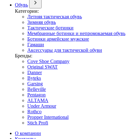
Обувь
Категории:
Летняя тактическая обувь
Зимняя обувь
Тактические ботинки
Мембранные ботинки и непромокаемая обувь
Ботинки армейские мужские
Гамаши
Аксессуары для тактической обуви
Бренды:
Cove Shoe Company
Original SWAT
Danner
Byteks
Garsing
Belleville
Pentagon
ALTAMA
Under Armour
Rothco
Propper International
Stich Profi
О компании
Контакты