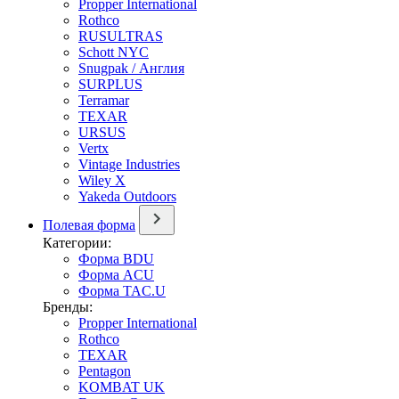
Propper International
Rothco
RUSULTRAS
Schott NYC
Snugpak / Англия
SURPLUS
Terramar
TEXAR
URSUS
Vertx
Vintage Industries
Wiley X
Yakeda Outdoors
Полевая форма
Категории:
Форма BDU
Форма ACU
Форма TAC.U
Бренды:
Propper International
Rothco
TEXAR
Pentagon
KOMBAT UK