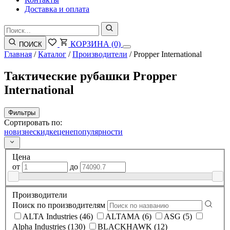
Доставка и оплата
КОРЗИНА
(0)
ПОИСК
Главная
/
Каталог
/
Производители
/
Propper International
Тактические рубашки Propper
International
Фильтры
Сортировать по:
новизне
скидке
цене
популярности
Цена
от
до
Производители
Поиск по производителям
ALTA Industries (46)
ALTAMA (6)
ASG (5)
Alpha Industries (130)
BLACKHAWK (12)