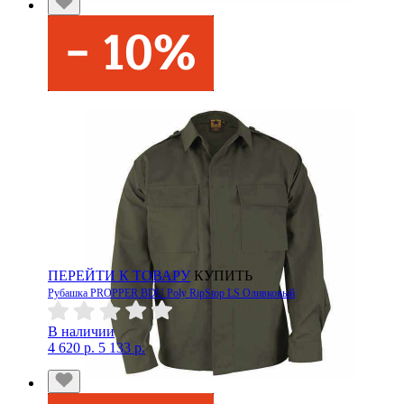
ПЕРЕЙТИ К ТОВАРУ
КУПИТЬ
Рубашка PROPPER BDU Poly RipStop LS Оливковый
В наличии
4 620 р.
5 133 р.