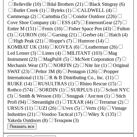
Belleville (10)
Bilal Brothers (21)
Black Stingray (6)
Butler Creek (1)
Byteks (1)
CALDWELL (4)
Cammenga (2)
Carinthia (5)
Condor Outdoor (226)
Cove Shoe Company (4)
ESS (47)
EmersonGear (27)
Entire M (151)
Fenix (16)
Fisher Space Pen (43)
Fulton
(3)
GURON (16)
Garsing (21)
Gerber (4)
Hatch (4)
High Peak (21)
Hoppe's (7)
Humvee (14)
KOMBAT UK (316)
KOVEA (6)
Leatherman (26)
Led Lenser (3)
Limes (4)
MILITANT (103)
Mag
Instrument (23)
MagPul® (5)
McNett Corporation (7)
Mechanix Wear (37)
NORFIN (2)
Nite Ize (1)
Original
SWAT (23)
Peltor 3M (8)
Pentagon (126)
Propper
International (113)
R & B Distributing Co., Inc. (11)
RUIKE (14)
RUSULTRAS (1)
Rhino Rescue (15)
Rothco (574)
SORDIN (1)
SURPLUS (1)
Schott NYC
(3)
Smith & Wesson (10)
Snugpak / Англия (1)
Stich
Profi (94)
Streamlight (1)
TEXAR (44)
Terramar (2)
URSUS (11)
UZI (26)
Uvex (5)
Vertx (16)
Vintage
Industries (21)
Voodoo Tactical (17)
Wiley X (135)
Yakeda Outdoors (8)
Техкрим (3)
Показать все