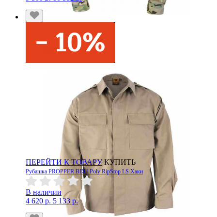
ПЕРЕЙТИ К ТОВАРУ
КУПИТЬ
Рубашка PROPPER BDU Poly RipStop LS Хаки
В наличии
4 620 р.
5 133 р.