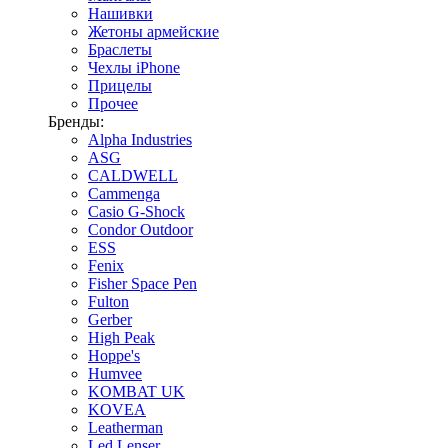
Нашивки
Жетоны армейские
Браслеты
Чехлы iPhone
Прицелы
Прочее
Бренды:
Alpha Industries
ASG
CALDWELL
Cammenga
Casio G-Shock
Condor Outdoor
ESS
Fenix
Fisher Space Pen
Fulton
Gerber
High Peak
Hoppe's
Humvee
KOMBAT UK
KOVEA
Leatherman
Led Lenser