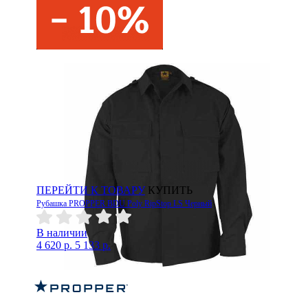
ПЕРЕЙТИ К ТОВАРУ
КУПИТЬ
Рубашка PROPPER BDU Poly RipStop LS Черный
В наличии
4 620 р.
5 133 р.