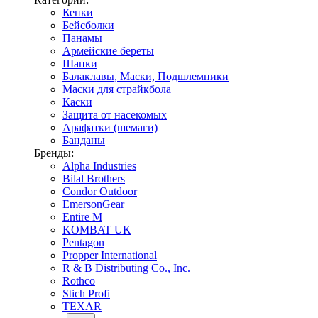
Кепки
Бейсболки
Панамы
Армейские береты
Шапки
Балаклавы, Маски, Подшлемники
Маски для страйкбола
Каски
Защита от насекомых
Арафатки (шемаги)
Банданы
Бренды:
Alpha Industries
Bilal Brothers
Condor Outdoor
EmersonGear
Entire M
KOMBAT UK
Pentagon
Propper International
R & B Distributing Co., Inc.
Rothco
Stich Profi
TEXAR