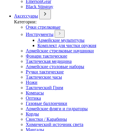
EmersonGear
Black Stingray
Аксессуары
Категории:
Очки стрелковые
Инструменты
Армейские мультитулы
Комплект для чистки оружия
Армейские стрелковые наушники
Фонари тактические
Тактическая медицина
Армейские столовые наборы
Ручки тактические
Тактические часы
Ножи
Тактический Грим
Компасы
Оптика
Газовые баллончики
Армейские фляги и гидраторы
Корды
Свистки / Карабины
Химический источник света
Мангалы