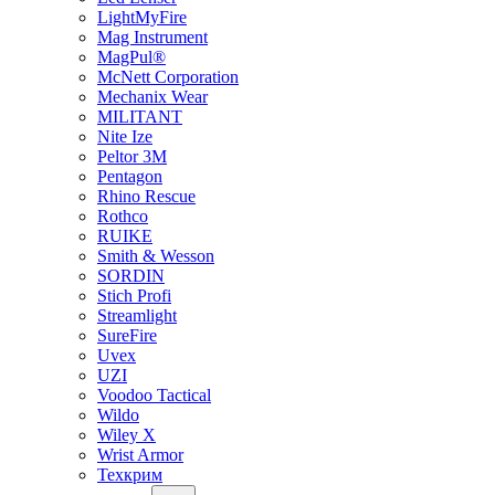
LightMyFire
Mag Instrument
MagPul®
McNett Corporation
Mechanix Wear
MILITANT
Nite Ize
Peltor 3M
Pentagon
Rhino Rescue
Rothco
RUIKE
Smith & Wesson
SORDIN
Stich Profi
Streamlight
SureFire
Uvex
UZI
Voodoo Tactical
Wildo
Wiley X
Wrist Armor
Техкрим