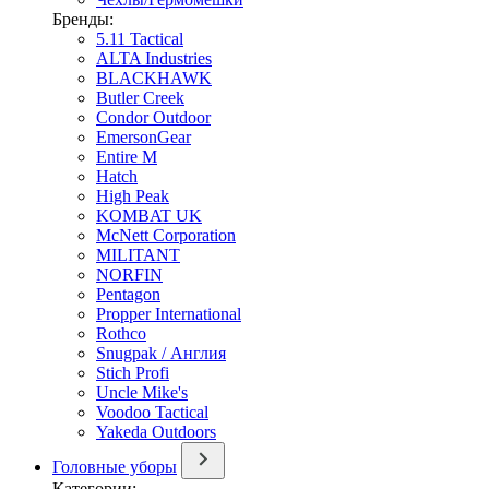
Бренды:
5.11 Tactical
ALTA Industries
BLACKHAWK
Butler Creek
Condor Outdoor
EmersonGear
Entire M
Hatch
High Peak
KOMBAT UK
McNett Corporation
MILITANT
NORFIN
Pentagon
Propper International
Rothco
Snugpak / Англия
Stich Profi
Uncle Mike's
Voodoo Tactical
Yakeda Outdoors
Головные уборы
Категории: