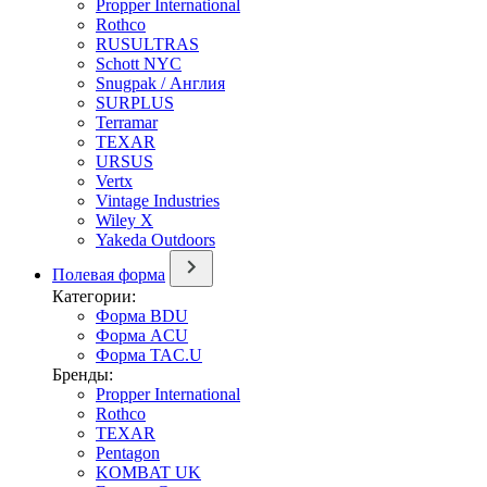
Propper International
Rothco
RUSULTRAS
Schott NYC
Snugpak / Англия
SURPLUS
Terramar
TEXAR
URSUS
Vertx
Vintage Industries
Wiley X
Yakeda Outdoors
Полевая форма
Категории:
Форма BDU
Форма ACU
Форма TAC.U
Бренды:
Propper International
Rothco
TEXAR
Pentagon
KOMBAT UK