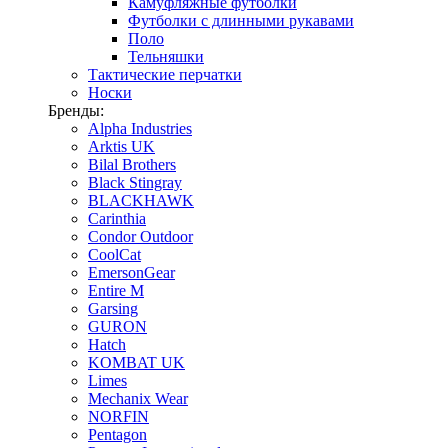
Камуфляжные футболки
Футболки с длинными рукавами
Поло
Тельняшки
Тактические перчатки
Носки
Бренды:
Alpha Industries
Arktis UK
Bilal Brothers
Black Stingray
BLACKHAWK
Carinthia
Condor Outdoor
CoolCat
EmersonGear
Entire M
Garsing
GURON
Hatch
KOMBAT UK
Limes
Mechanix Wear
NORFIN
Pentagon