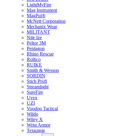
LightMyFire
Mag Instrument
MagPul®
McNett Corporation
Mechanix Wear
MILITANT
Nite Ize
Peltor 3M
Pentagon
Rhino Rescue
Rothco
RUIKE
Smith & Wesson
SORDIN
Stich Profi
Streamlight
SureFire
Uvex
UZI
Voodoo Tactical
Wildo
Wiley X
Wrist Armor
Техкрим