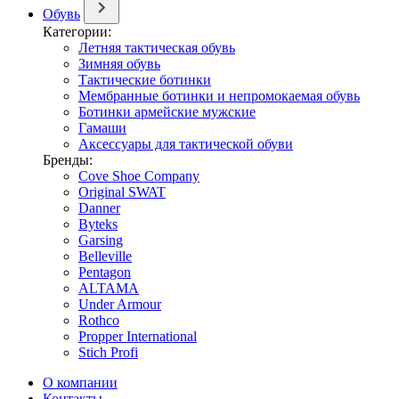
Обувь
Категории:
Летняя тактическая обувь
Зимняя обувь
Тактические ботинки
Мембранные ботинки и непромокаемая обувь
Ботинки армейские мужские
Гамаши
Аксессуары для тактической обуви
Бренды:
Cove Shoe Company
Original SWAT
Danner
Byteks
Garsing
Belleville
Pentagon
ALTAMA
Under Armour
Rothco
Propper International
Stich Profi
О компании
Контакты