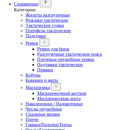
Снаряжение
Категории:
Жилеты разгрузочные
Рюкзаки тактические
Тактические сумки
Портфели тактические
Подсумки
Ремни
Ремни для брюк
Разгрузочные тактические пояса
Плечевые оружейные ремни
Подтяжки тактические
Пряжки
Кобуры
Коврики и маты
Маскировка
Маскировочный костюм
Маскировочная лента
Наколенники / Налокотники
Чехлы оружейные
Спальные мешки
Пончо
Гамаки/Палатки/Тенты
Чехлы/Гермомешки