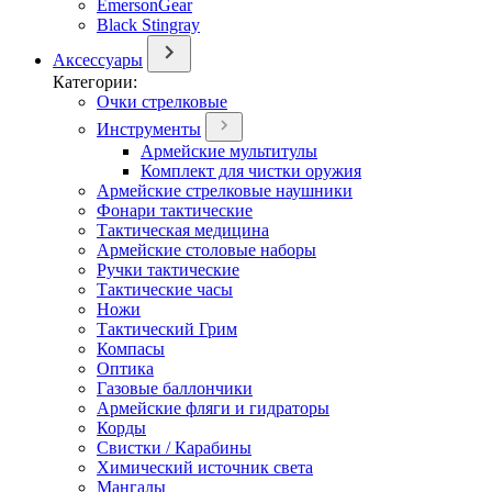
EmersonGear
Black Stingray
Аксессуары
Категории:
Очки стрелковые
Инструменты
Армейские мультитулы
Комплект для чистки оружия
Армейские стрелковые наушники
Фонари тактические
Тактическая медицина
Армейские столовые наборы
Ручки тактические
Тактические часы
Ножи
Тактический Грим
Компасы
Оптика
Газовые баллончики
Армейские фляги и гидраторы
Корды
Свистки / Карабины
Химический источник света
Мангалы