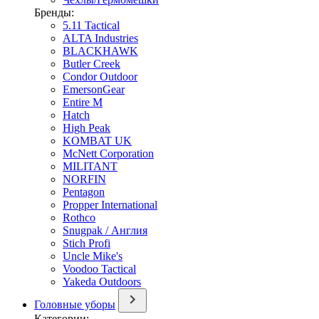
Бренды:
5.11 Tactical
ALTA Industries
BLACKHAWK
Butler Creek
Condor Outdoor
EmersonGear
Entire M
Hatch
High Peak
KOMBAT UK
McNett Corporation
MILITANT
NORFIN
Pentagon
Propper International
Rothco
Snugpak / Англия
Stich Profi
Uncle Mike's
Voodoo Tactical
Yakeda Outdoors
Головные уборы
Категории: