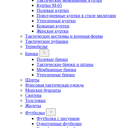
Тактические мембранные куртки
Куртки М-65
Полевые куртки
Повседневные куртки в стиле милитари
Утепленные куртки
Кожаные куртки
Женские куртки
Тактические костюмы и военная форма
Тактические рубашки
Термобелье
Брюки
Полевые брюки
Тактические брюки и штаны
Мембранные брюки
Утепленные брюки
Шорты
Флисовая тактическая одежда
Морские бушлаты
Свитера
Толстовки
Жилеты
Футболки
Футболки с рисунком
Однотонные футболки