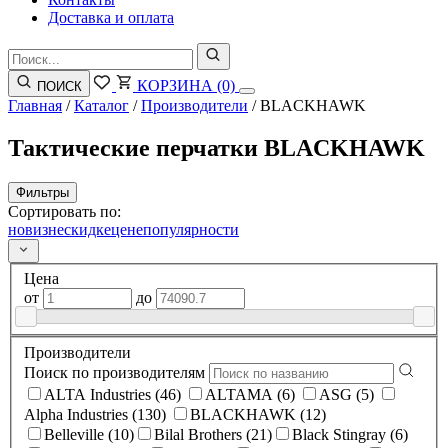
Доставка и оплата
КОРЗИНА
(0)
ПОИСК
Главная
/
Каталог
/
Производители
/
BLACKHAWK
Тактические перчатки BLACKHAWK
Фильтры
Сортировать по:
новизне
скидке
цене
популярности
Цена
от
до
Производители
Поиск по производителям
ALTA Industries (46)
ALTAMA (6)
ASG (5)
Alpha Industries (130)
BLACKHAWK (12)
Belleville (10)
Bilal Brothers (21)
Black Stingray (6)