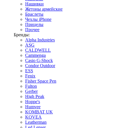
Нашивки
Жетоны армейские
Браслеты
Чехлы iPhone
Прицелы
Прочее
Бренды:
Alpha Industries
ASG
CALDWELL
Cammenga
Casio G-Shock
Condor Outdoor
ESS
Fenix
Fisher Space Pen
Fulton
Gerber
High Peak
Hoppe's
Humvee
KOMBAT UK
KOVEA
Leatherman
Led Lenser