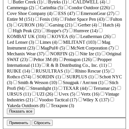
Butler Creek (1)
Byteks (1)
CALDWELL (4)
Cammenga (2)
Carinthia (5)
Condor Outdoor (226)
Cove Shoe Company (4)
ESS (47)
EmersonGear (27)
Entire M (151)
Fenix (16)
Fisher Space Pen (43)
Fulton
(3)
GURON (16)
Garsing (21)
Gerber (4)
Hatch (4)
High Peak (21)
Hoppe's (7)
Humvee (14)
KOMBAT UK (316)
KOVEA (6)
Leatherman (26)
Led Lenser (3)
Limes (4)
MILITANT (103)
Mag
Instrument (23)
MagPul® (5)
McNett Corporation (7)
Mechanix Wear (37)
NORFIN (2)
Nite Ize (1)
Original
SWAT (23)
Peltor 3M (8)
Pentagon (126)
Propper
International (113)
R & B Distributing Co., Inc. (11)
RUIKE (14)
RUSULTRAS (1)
Rhino Rescue (15)
Rothco (574)
SORDIN (1)
SURPLUS (1)
Schott NYC
(3)
Smith & Wesson (10)
Snugpak / Англия (1)
Stich
Profi (94)
Streamlight (1)
TEXAR (44)
Terramar (2)
URSUS (11)
UZI (26)
Uvex (5)
Vertx (16)
Vintage
Industries (21)
Voodoo Tactical (17)
Wiley X (137)
Yakeda Outdoors (8)
Техкрим (3)
Показать все
Применить
Сбросить