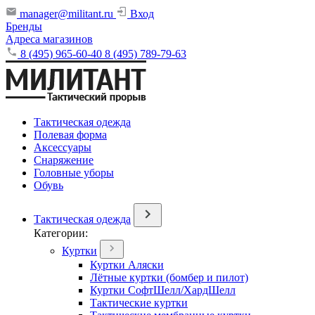
manager@militant.ru
Вход
Бренды
Адреса магазинов
8 (495) 965-60-40
8 (495) 789-79-63
Тактическая одежда
Полевая форма
Аксессуары
Снаряжение
Головные уборы
Обувь
Тактическая одежда
Категории:
Куртки
Куртки Аляски
Лётные куртки (бомбер и пилот)
Куртки СофтШелл/ХардШелл
Тактические куртки