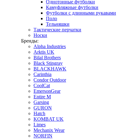
Однотонные футболки
Камуфляжные футболки
Футболки с длинными рукавами
Поло
Тельняшки
Тактические перчатки
Носки
Бренды:
Alpha Industries
Arktis UK
Bilal Brothers
Black Stingray
BLACKHAWK
Carinthia
Condor Outdoor
CoolCat
EmersonGear
Entire M
Garsing
GURON
Hatch
KOMBAT UK
Limes
Mechanix Wear
NORFIN