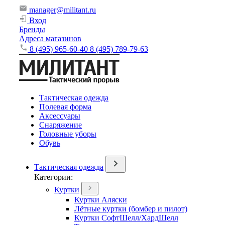
manager@militant.ru
Вход
Бренды
Адреса магазинов
8 (495) 965-60-40
8 (495) 789-79-63
Тактическая одежда
Полевая форма
Аксессуары
Снаряжение
Головные уборы
Обувь
Тактическая одежда
Категории:
Куртки
Куртки Аляски
Лётные куртки (бомбер и пилот)
Куртки СофтШелл/ХардШелл