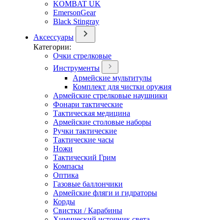
KOMBAT UK
EmersonGear
Black Stingray
Аксессуары
Категории:
Очки стрелковые
Инструменты
Армейские мультитулы
Комплект для чистки оружия
Армейские стрелковые наушники
Фонари тактические
Тактическая медицина
Армейские столовые наборы
Ручки тактические
Тактические часы
Ножи
Тактический Грим
Компасы
Оптика
Газовые баллончики
Армейские фляги и гидраторы
Корды
Свистки / Карабины
Химический источник света