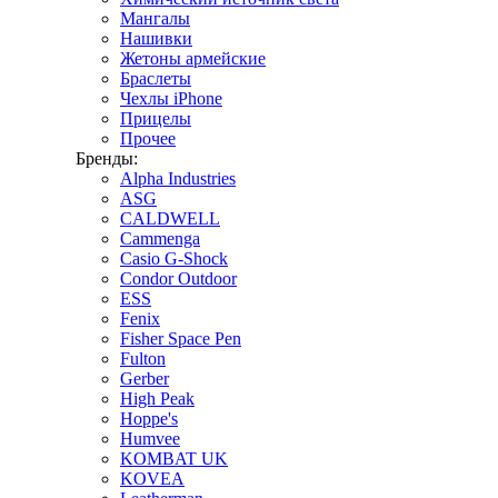
Мангалы
Нашивки
Жетоны армейские
Браслеты
Чехлы iPhone
Прицелы
Прочее
Бренды:
Alpha Industries
ASG
CALDWELL
Cammenga
Casio G-Shock
Condor Outdoor
ESS
Fenix
Fisher Space Pen
Fulton
Gerber
High Peak
Hoppe's
Humvee
KOMBAT UK
KOVEA