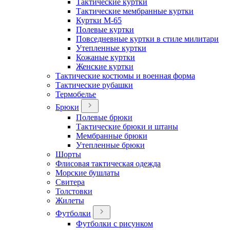
Тактические куртки
Тактические мембранные куртки
Куртки М-65
Полевые куртки
Повседневные куртки в стиле милитари
Утепленные куртки
Кожаные куртки
Женские куртки
Тактические костюмы и военная форма
Тактические рубашки
Термобелье
Брюки
Полевые брюки
Тактические брюки и штаны
Мембранные брюки
Утепленные брюки
Шорты
Флисовая тактическая одежда
Морские бушлаты
Свитера
Толстовки
Жилеты
Футболки
Футболки с рисунком