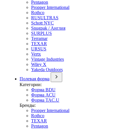
Pentagon
Propper International
Rothco
RUSULTRAS
Schott NYC
Snugpak / Англия
SURPLUS
Terramar
TEXAR
URSUS
Vertx
Vintage Industries
Wiley X
Yakeda Outdoors
Полевая форма
Категории:
Форма BDU
Форма ACU
Форма TAC.U
Бренды:
Propper International
Rothco
TEXAR
Pentagon