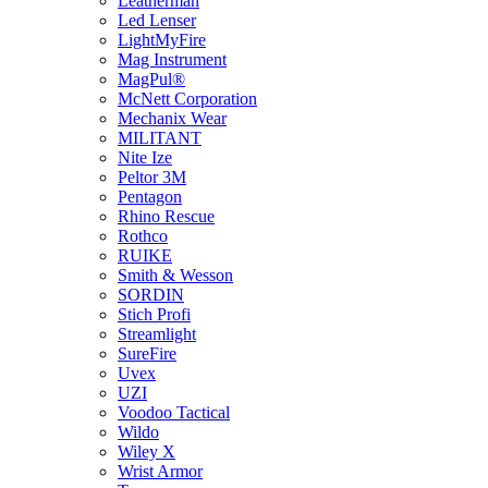
Leatherman
Led Lenser
LightMyFire
Mag Instrument
MagPul®
McNett Corporation
Mechanix Wear
MILITANT
Nite Ize
Peltor 3M
Pentagon
Rhino Rescue
Rothco
RUIKE
Smith & Wesson
SORDIN
Stich Profi
Streamlight
SureFire
Uvex
UZI
Voodoo Tactical
Wildo
Wiley X
Wrist Armor