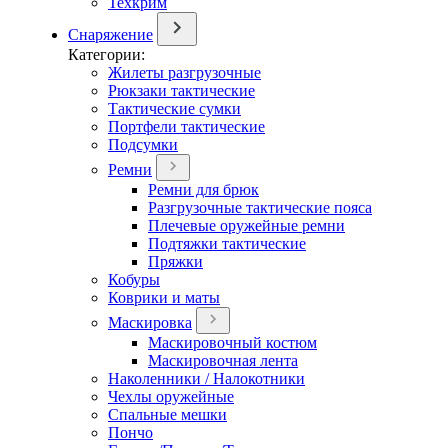
Техкрим
Снаряжение
Категории:
Жилеты разгрузочные
Рюкзаки тактические
Тактические сумки
Портфели тактические
Подсумки
Ремни
Ремни для брюк
Разгрузочные тактические пояса
Плечевые оружейные ремни
Подтяжки тактические
Пряжки
Кобуры
Коврики и маты
Маскировка
Маскировочный костюм
Маскировочная лента
Наколенники / Налокотники
Чехлы оружейные
Спальные мешки
Пончо