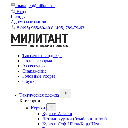
manager@militant.ru
Вход
Бренды
Адреса магазинов
8 (495) 965-60-40
8 (495) 789-79-63
Тактическая одежда
Полевая форма
Аксессуары
Снаряжение
Головные уборы
Обувь
Тактическая одежда
Категории:
Куртки
Куртки Аляски
Лётные куртки (бомбер и пилот)
Куртки СофтШелл/ХардШелл