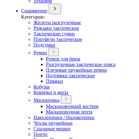
Техкрим
Снаряжение
Категории:
Жилеты разгрузочные
Рюкзаки тактические
Тактические сумки
Портфели тактические
Подсумки
Ремни
Ремни для брюк
Разгрузочные тактические пояса
Плечевые оружейные ремни
Подтяжки тактические
Пряжки
Кобуры
Коврики и маты
Маскировка
Маскировочный костюм
Маскировочная лента
Наколенники / Налокотники
Чехлы оружейные
Спальные мешки
Пончо