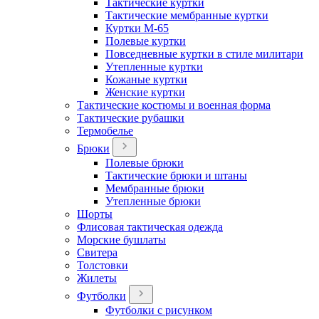
Тактические куртки
Тактические мембранные куртки
Куртки М-65
Полевые куртки
Повседневные куртки в стиле милитари
Утепленные куртки
Кожаные куртки
Женские куртки
Тактические костюмы и военная форма
Тактические рубашки
Термобелье
Брюки
Полевые брюки
Тактические брюки и штаны
Мембранные брюки
Утепленные брюки
Шорты
Флисовая тактическая одежда
Морские бушлаты
Свитера
Толстовки
Жилеты
Футболки
Футболки с рисунком