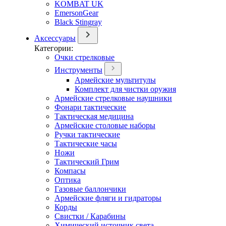
KOMBAT UK
EmersonGear
Black Stingray
Аксессуары
Категории:
Очки стрелковые
Инструменты
Армейские мультитулы
Комплект для чистки оружия
Армейские стрелковые наушники
Фонари тактические
Тактическая медицина
Армейские столовые наборы
Ручки тактические
Тактические часы
Ножи
Тактический Грим
Компасы
Оптика
Газовые баллончики
Армейские фляги и гидраторы
Корды
Свистки / Карабины
Химический источник света