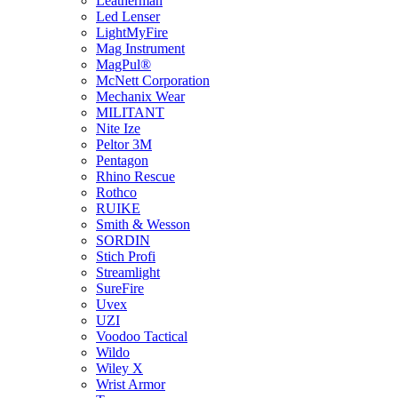
Leatherman
Led Lenser
LightMyFire
Mag Instrument
MagPul®
McNett Corporation
Mechanix Wear
MILITANT
Nite Ize
Peltor 3M
Pentagon
Rhino Rescue
Rothco
RUIKE
Smith & Wesson
SORDIN
Stich Profi
Streamlight
SureFire
Uvex
UZI
Voodoo Tactical
Wildo
Wiley X
Wrist Armor