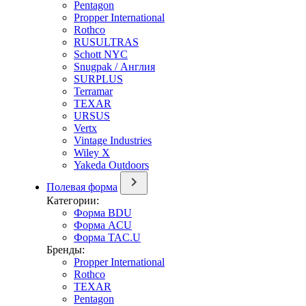
Pentagon
Propper International
Rothco
RUSULTRAS
Schott NYC
Snugpak / Англия
SURPLUS
Terramar
TEXAR
URSUS
Vertx
Vintage Industries
Wiley X
Yakeda Outdoors
Полевая форма
Категории:
Форма BDU
Форма ACU
Форма TAC.U
Бренды:
Propper International
Rothco
TEXAR
Pentagon