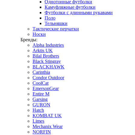
Однотонные футболки
Камуфляжные футболки
Футболки с длинными рукавами
Поло
Тельняшки
Тактические перчатки
Носки
Бренды:
Alpha Industries
Arktis UK
Bilal Brothers
Black Stingray
BLACKHAWK
Carinthia
Condor Outdoor
CoolCat
EmersonGear
Entire M
Garsing
GURON
Hatch
KOMBAT UK
Limes
Mechanix Wear
NORFIN