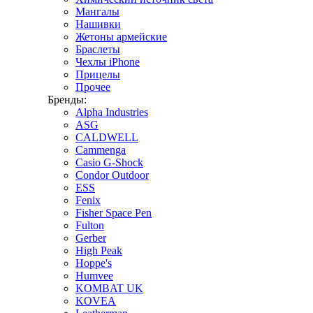
Мангалы
Нашивки
Жетоны армейские
Браслеты
Чехлы iPhone
Прицелы
Прочее
Бренды:
Alpha Industries
ASG
CALDWELL
Cammenga
Casio G-Shock
Condor Outdoor
ESS
Fenix
Fisher Space Pen
Fulton
Gerber
High Peak
Hoppe's
Humvee
KOMBAT UK
KOVEA