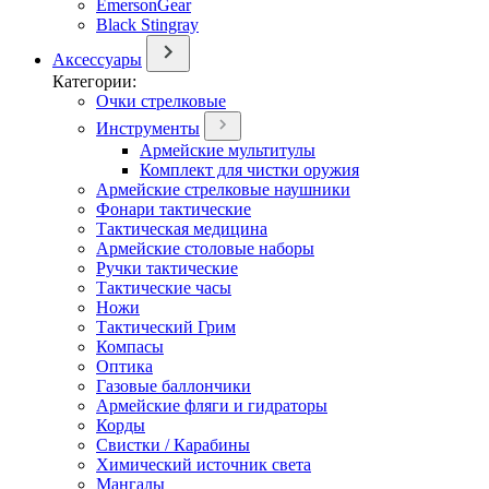
EmersonGear
Black Stingray
Аксессуары
Категории:
Очки стрелковые
Инструменты
Армейские мультитулы
Комплект для чистки оружия
Армейские стрелковые наушники
Фонари тактические
Тактическая медицина
Армейские столовые наборы
Ручки тактические
Тактические часы
Ножи
Тактический Грим
Компасы
Оптика
Газовые баллончики
Армейские фляги и гидраторы
Корды
Свистки / Карабины
Химический источник света
Мангалы