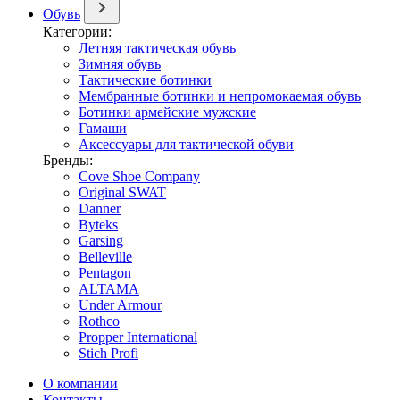
Обувь
Категории:
Летняя тактическая обувь
Зимняя обувь
Тактические ботинки
Мембранные ботинки и непромокаемая обувь
Ботинки армейские мужские
Гамаши
Аксессуары для тактической обуви
Бренды:
Cove Shoe Company
Original SWAT
Danner
Byteks
Garsing
Belleville
Pentagon
ALTAMA
Under Armour
Rothco
Propper International
Stich Profi
О компании
Контакты