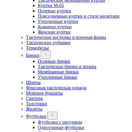
Тактические мембранные куртки
Куртки М-65
Полевые куртки
Повседневные куртки в стиле милитари
Утепленные куртки
Кожаные куртки
Женские куртки
Тактические костюмы и военная форма
Тактические рубашки
Термобелье
Брюки
Полевые брюки
Тактические брюки и штаны
Мембранные брюки
Утепленные брюки
Шорты
Флисовая тактическая одежда
Морские бушлаты
Свитера
Толстовки
Жилеты
Футболки
Футболки с рисунком
Однотонные футболки