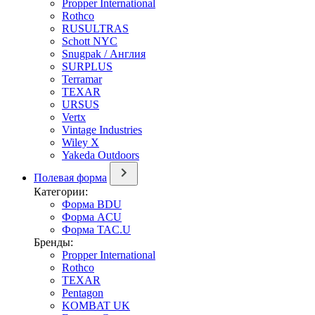
Propper International
Rothco
RUSULTRAS
Schott NYC
Snugpak / Англия
SURPLUS
Terramar
TEXAR
URSUS
Vertx
Vintage Industries
Wiley X
Yakeda Outdoors
Полевая форма
Категории:
Форма BDU
Форма ACU
Форма TAC.U
Бренды:
Propper International
Rothco
TEXAR
Pentagon
KOMBAT UK