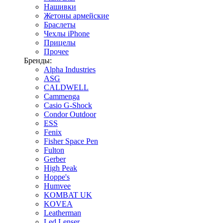
Нашивки
Жетоны армейские
Браслеты
Чехлы iPhone
Прицелы
Прочее
Бренды:
Alpha Industries
ASG
CALDWELL
Cammenga
Casio G-Shock
Condor Outdoor
ESS
Fenix
Fisher Space Pen
Fulton
Gerber
High Peak
Hoppe's
Humvee
KOMBAT UK
KOVEA
Leatherman
Led Lenser