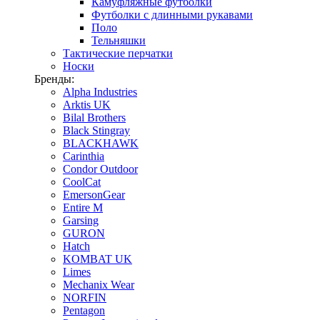
Камуфляжные футболки
Футболки с длинными рукавами
Поло
Тельняшки
Тактические перчатки
Носки
Бренды:
Alpha Industries
Arktis UK
Bilal Brothers
Black Stingray
BLACKHAWK
Carinthia
Condor Outdoor
CoolCat
EmersonGear
Entire M
Garsing
GURON
Hatch
KOMBAT UK
Limes
Mechanix Wear
NORFIN
Pentagon