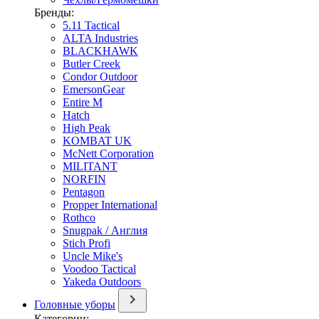
Бренды:
5.11 Tactical
ALTA Industries
BLACKHAWK
Butler Creek
Condor Outdoor
EmersonGear
Entire M
Hatch
High Peak
KOMBAT UK
McNett Corporation
MILITANT
NORFIN
Pentagon
Propper International
Rothco
Snugpak / Англия
Stich Profi
Uncle Mike's
Voodoo Tactical
Yakeda Outdoors
Головные уборы
Категории: