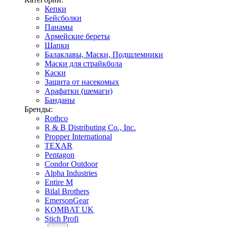
Кепки
Бейсболки
Панамы
Армейские береты
Шапки
Балаклавы, Маски, Подшлемники
Маски для страйкбола
Каски
Защита от насекомых
Арафатки (шемаги)
Банданы
Бренды:
Rothco
R & B Distributing Co., Inc.
Propper International
TEXAR
Pentagon
Condor Outdoor
Alpha Industries
Entire M
Bilal Brothers
EmersonGear
KOMBAT UK
Stich Profi