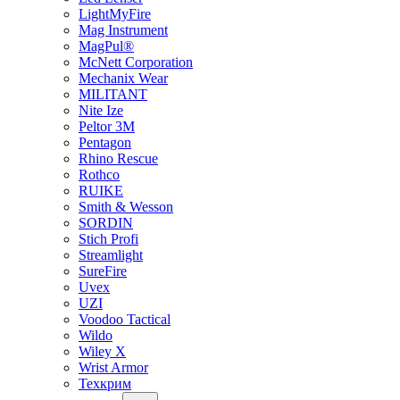
LightMyFire
Mag Instrument
MagPul®
McNett Corporation
Mechanix Wear
MILITANT
Nite Ize
Peltor 3M
Pentagon
Rhino Rescue
Rothco
RUIKE
Smith & Wesson
SORDIN
Stich Profi
Streamlight
SureFire
Uvex
UZI
Voodoo Tactical
Wildo
Wiley X
Wrist Armor
Техкрим