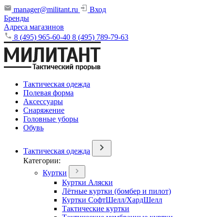
manager@militant.ru
Вход
Бренды
Адреса магазинов
8 (495) 965-60-40
8 (495) 789-79-63
Тактическая одежда
Полевая форма
Аксессуары
Снаряжение
Головные уборы
Обувь
Тактическая одежда
Категории:
Куртки
Куртки Аляски
Лётные куртки (бомбер и пилот)
Куртки СофтШелл/ХардШелл
Тактические куртки