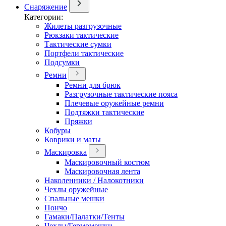
Снаряжение
Категории:
Жилеты разгрузочные
Рюкзаки тактические
Тактические сумки
Портфели тактические
Подсумки
Ремни
Ремни для брюк
Разгрузочные тактические пояса
Плечевые оружейные ремни
Подтяжки тактические
Пряжки
Кобуры
Коврики и маты
Маскировка
Маскировочный костюм
Маскировочная лента
Наколенники / Налокотники
Чехлы оружейные
Спальные мешки
Пончо
Гамаки/Палатки/Тенты
Чехлы/Гермомешки