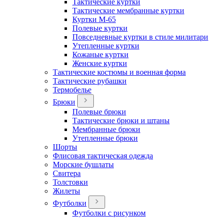
Тактические куртки
Тактические мембранные куртки
Куртки М-65
Полевые куртки
Повседневные куртки в стиле милитари
Утепленные куртки
Кожаные куртки
Женские куртки
Тактические костюмы и военная форма
Тактические рубашки
Термобелье
Брюки
Полевые брюки
Тактические брюки и штаны
Мембранные брюки
Утепленные брюки
Шорты
Флисовая тактическая одежда
Морские бушлаты
Свитера
Толстовки
Жилеты
Футболки
Футболки с рисунком