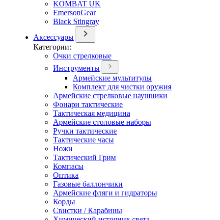
KOMBAT UK
EmersonGear
Black Stingray
Аксессуары
Категории:
Очки стрелковые
Инструменты
Армейские мультитулы
Комплект для чистки оружия
Армейские стрелковые наушники
Фонари тактические
Тактическая медицина
Армейские столовые наборы
Ручки тактические
Тактические часы
Ножи
Тактический Грим
Компасы
Оптика
Газовые баллончики
Армейские фляги и гидраторы
Корды
Свистки / Карабины
Химический источник света