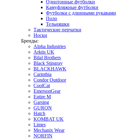
Однотонные футболки
Камуфляжные футболки
Футболки с длинными рукавами
Поло
Тельняшки
Тактические перчатки
Носки
Бренды:
Alpha Industries
Arktis UK
Bilal Brothers
Black Stingray
BLACKHAWK
Carinthia
Condor Outdoor
CoolCat
EmersonGear
Entire M
Garsing
GURON
Hatch
KOMBAT UK
Limes
Mechanix Wear
NORFIN