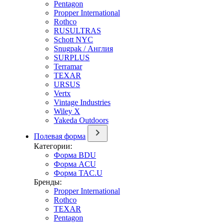
Pentagon
Propper International
Rothco
RUSULTRAS
Schott NYC
Snugpak / Англия
SURPLUS
Terramar
TEXAR
URSUS
Vertx
Vintage Industries
Wiley X
Yakeda Outdoors
Полевая форма
Категории:
Форма BDU
Форма ACU
Форма TAC.U
Бренды:
Propper International
Rothco
TEXAR
Pentagon