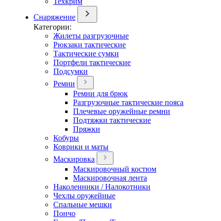
Техкрим
Снаряжение
Категории:
Жилеты разгрузочные
Рюкзаки тактические
Тактические сумки
Портфели тактические
Подсумки
Ремни
Ремни для брюк
Разгрузочные тактические пояса
Плечевые оружейные ремни
Подтяжки тактические
Пряжки
Кобуры
Коврики и маты
Маскировка
Маскировочный костюм
Маскировочная лента
Наколенники / Налокотники
Чехлы оружейные
Спальные мешки
Пончо