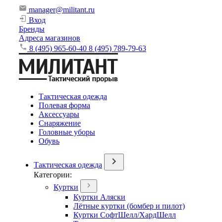
manager@militant.ru
Вход
Бренды
Адреса магазинов
8 (495) 965-60-40
8 (495) 789-79-63
Тактическая одежда
Полевая форма
Аксессуары
Снаряжение
Головные уборы
Обувь
Тактическая одежда
Категории:
Куртки
Куртки Аляски
Лётные куртки (бомбер и пилот)
Куртки СофтШелл/ХардШелл