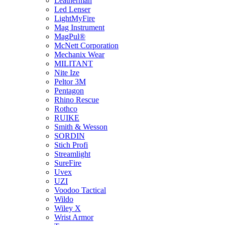
Leatherman
Led Lenser
LightMyFire
Mag Instrument
MagPul®
McNett Corporation
Mechanix Wear
MILITANT
Nite Ize
Peltor 3M
Pentagon
Rhino Rescue
Rothco
RUIKE
Smith & Wesson
SORDIN
Stich Profi
Streamlight
SureFire
Uvex
UZI
Voodoo Tactical
Wildo
Wiley X
Wrist Armor