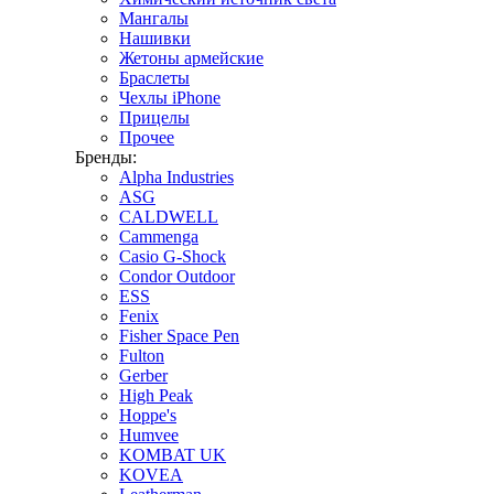
Мангалы
Нашивки
Жетоны армейские
Браслеты
Чехлы iPhone
Прицелы
Прочее
Бренды:
Alpha Industries
ASG
CALDWELL
Cammenga
Casio G-Shock
Condor Outdoor
ESS
Fenix
Fisher Space Pen
Fulton
Gerber
High Peak
Hoppe's
Humvee
KOMBAT UK
KOVEA