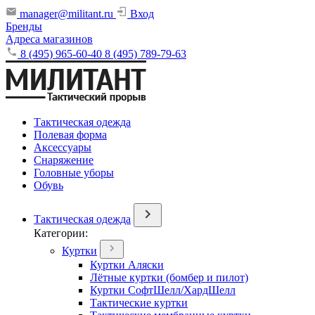
manager@militant.ru
Вход
Бренды
Адреса магазинов
8 (495) 965-60-40
8 (495) 789-79-63
Тактическая одежда
Полевая форма
Аксессуары
Снаряжение
Головные уборы
Обувь
Тактическая одежда
Категории:
Куртки
Куртки Аляски
Лётные куртки (бомбер и пилот)
Куртки СофтШелл/ХардШелл
Тактические куртки