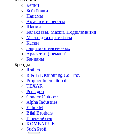
Кепки
Бейсболки
Панамы
Армейские береты
Шапки
Балаклавы, Маски, Подшлемники
Маски для страйкбола
Каски
Защита от насекомых
Арафатки (шемаги)
Банданы
Бренды:
Rothco
R & B Distributing Co., Inc.
Propper International
TEXAR
Pentagon
Condor Outdoor
Alpha Industries
Entire M
Bilal Brothers
EmersonGear
KOMBAT UK
Stich Profi