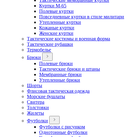
Тактические мембранные куртки
Куртки М-65
Полевые куртки
Повседневные куртки в стиле милитари
Утепленные куртки
Кожаные куртки
Женские куртки
Тактические костюмы и военная форма
Тактические рубашки
Термобелье
Брюки
Полевые брюки
Тактические брюки и штаны
Мембранные брюки
Утепленные брюки
Шорты
Флисовая тактическая одежда
Морские бушлаты
Свитера
Толстовки
Жилеты
Футболки
Футболки с рисунком
Однотонные футболки