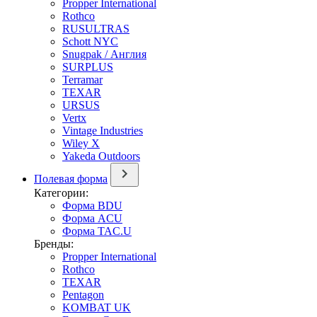
Propper International
Rothco
RUSULTRAS
Schott NYC
Snugpak / Англия
SURPLUS
Terramar
TEXAR
URSUS
Vertx
Vintage Industries
Wiley X
Yakeda Outdoors
Полевая форма
Категории:
Форма BDU
Форма ACU
Форма TAC.U
Бренды:
Propper International
Rothco
TEXAR
Pentagon
KOMBAT UK