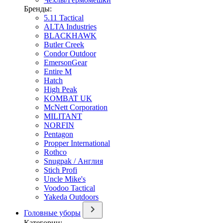
Бренды:
5.11 Tactical
ALTA Industries
BLACKHAWK
Butler Creek
Condor Outdoor
EmersonGear
Entire M
Hatch
High Peak
KOMBAT UK
McNett Corporation
MILITANT
NORFIN
Pentagon
Propper International
Rothco
Snugpak / Англия
Stich Profi
Uncle Mike's
Voodoo Tactical
Yakeda Outdoors
Головные уборы
Категории: