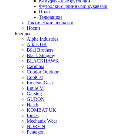
Камуфляжные футболки
Футболки с длинными рукавами
Поло
Тельняшки
Тактические перчатки
Носки
Бренды:
Alpha Industries
Arktis UK
Bilal Brothers
Black Stingray
BLACKHAWK
Carinthia
Condor Outdoor
CoolCat
EmersonGear
Entire M
Garsing
GURON
Hatch
KOMBAT UK
Limes
Mechanix Wear
NORFIN
Pentagon