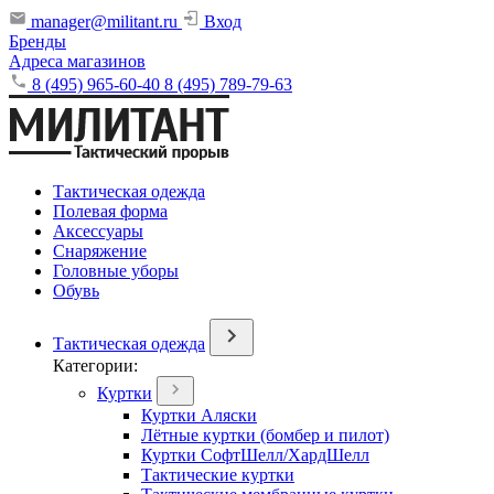
manager@militant.ru
Вход
Бренды
Адреса магазинов
8 (495) 965-60-40
8 (495) 789-79-63
Тактическая одежда
Полевая форма
Аксессуары
Снаряжение
Головные уборы
Обувь
Тактическая одежда
Категории:
Куртки
Куртки Аляски
Лётные куртки (бомбер и пилот)
Куртки СофтШелл/ХардШелл
Тактические куртки