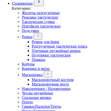
Снаряжение
Категории:
Жилеты разгрузочные
Рюкзаки тактические
Тактические сумки
Портфели тактические
Подсумки
Ремни
Ремни для брюк
Разгрузочные тактические пояса
Плечевые оружейные ремни
Подтяжки тактические
Пряжки
Кобуры
Коврики и маты
Маскировка
Маскировочный костюм
Маскировочная лента
Наколенники / Налокотники
Чехлы оружейные
Спальные мешки
Пончо
Гамаки/Палатки/Тенты
Чехлы/Гермомешки