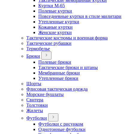
Тактические мембранные куртки
Куртки М-65
Полевые куртки
Повседневные куртки в стиле милитари
Утепленные куртки
Кожаные куртки
Женские куртки
Тактические костюмы и военная форма
Тактические рубашки
Термобелье
Брюки
Полевые брюки
Тактические брюки и штаны
Мембранные брюки
Утепленные брюки
Шорты
Флисовая тактическая одежда
Морские бушлаты
Свитера
Толстовки
Жилеты
Футболки
Футболки с рисунком
Однотонные футболки