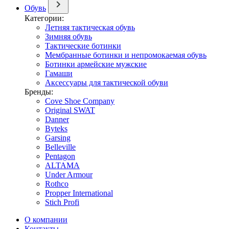
Обувь
Категории:
Летняя тактическая обувь
Зимняя обувь
Тактические ботинки
Мембранные ботинки и непромокаемая обувь
Ботинки армейские мужские
Гамаши
Аксессуары для тактической обуви
Бренды:
Cove Shoe Company
Original SWAT
Danner
Byteks
Garsing
Belleville
Pentagon
ALTAMA
Under Armour
Rothco
Propper International
Stich Profi
О компании
Контакты