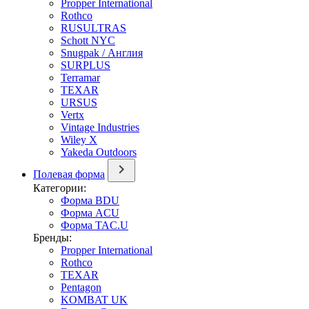
Propper International
Rothco
RUSULTRAS
Schott NYC
Snugpak / Англия
SURPLUS
Terramar
TEXAR
URSUS
Vertx
Vintage Industries
Wiley X
Yakeda Outdoors
Полевая форма
Категории:
Форма BDU
Форма ACU
Форма TAC.U
Бренды:
Propper International
Rothco
TEXAR
Pentagon
KOMBAT UK