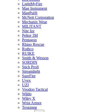
LightMyFire
Mag Instrument
MagPul®
McNett Corporation
Mechanix Wear
MILITANT
Nite Ize
Peltor 3M
Pentagon
Rhino Rescue
Rothco
RUIKE
Smith & Wesson
SORDIN
Stich Profi
Streamlight
SureFire
Uvex
UZI
Voodoo Tactical
Wildo
Wiley X
Wrist Armor
Техкрим