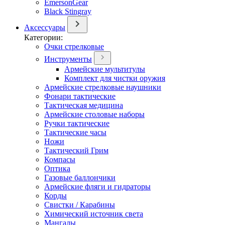
EmersonGear
Black Stingray
Аксессуары
Категории:
Очки стрелковые
Инструменты
Армейские мультитулы
Комплект для чистки оружия
Армейские стрелковые наушники
Фонари тактические
Тактическая медицина
Армейские столовые наборы
Ручки тактические
Тактические часы
Ножи
Тактический Грим
Компасы
Оптика
Газовые баллончики
Армейские фляги и гидраторы
Корды
Свистки / Карабины
Химический источник света
Мангалы