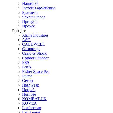
Нашивки
Жетоны армейские
Браслеты
Чехлы iPhone
Прицелы
Прочее
Бренды:
Alpha Industries
ASG
CALDWELL
Cammenga
Casio G-Shock
Condor Outdoor
ESS
Fenix
Fisher Space Pen
Fulton
Gerber
High Peak
Hoppe's
Humvee
KOMBAT UK
KOVEA
Leatherman
Led Lenser