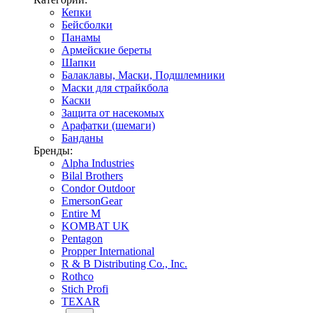
Кепки
Бейсболки
Панамы
Армейские береты
Шапки
Балаклавы, Маски, Подшлемники
Маски для страйкбола
Каски
Защита от насекомых
Арафатки (шемаги)
Банданы
Бренды:
Alpha Industries
Bilal Brothers
Condor Outdoor
EmersonGear
Entire M
KOMBAT UK
Pentagon
Propper International
R & B Distributing Co., Inc.
Rothco
Stich Profi
TEXAR