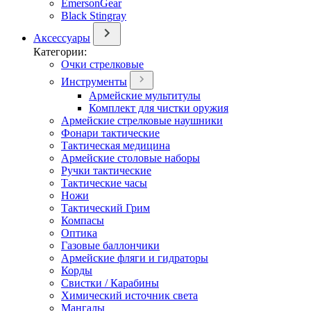
EmersonGear
Black Stingray
Аксессуары
Категории:
Очки стрелковые
Инструменты
Армейские мультитулы
Комплект для чистки оружия
Армейские стрелковые наушники
Фонари тактические
Тактическая медицина
Армейские столовые наборы
Ручки тактические
Тактические часы
Ножи
Тактический Грим
Компасы
Оптика
Газовые баллончики
Армейские фляги и гидраторы
Корды
Свистки / Карабины
Химический источник света
Мангалы