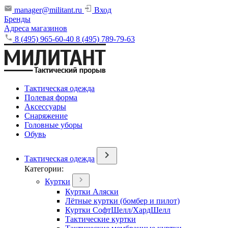
manager@militant.ru
Вход
Бренды
Адреса магазинов
8 (495) 965-60-40
8 (495) 789-79-63
Тактическая одежда
Полевая форма
Аксессуары
Снаряжение
Головные уборы
Обувь
Тактическая одежда
Категории:
Куртки
Куртки Аляски
Лётные куртки (бомбер и пилот)
Куртки СофтШелл/ХардШелл
Тактические куртки