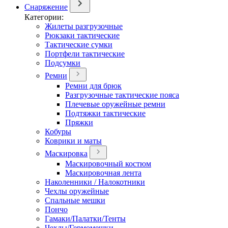
Снаряжение
Категории:
Жилеты разгрузочные
Рюкзаки тактические
Тактические сумки
Портфели тактические
Подсумки
Ремни
Ремни для брюк
Разгрузочные тактические пояса
Плечевые оружейные ремни
Подтяжки тактические
Пряжки
Кобуры
Коврики и маты
Маскировка
Маскировочный костюм
Маскировочная лента
Наколенники / Налокотники
Чехлы оружейные
Спальные мешки
Пончо
Гамаки/Палатки/Тенты
Чехлы/Гермомешки