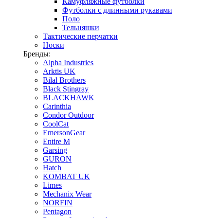
Камуфляжные футболки
Футболки с длинными рукавами
Поло
Тельняшки
Тактические перчатки
Носки
Бренды:
Alpha Industries
Arktis UK
Bilal Brothers
Black Stingray
BLACKHAWK
Carinthia
Condor Outdoor
CoolCat
EmersonGear
Entire M
Garsing
GURON
Hatch
KOMBAT UK
Limes
Mechanix Wear
NORFIN
Pentagon