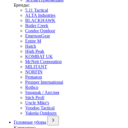
Бренды:
5.11 Tactical
ALTA Industries
BLACKHAWK
Butler Creek
Condor Outdoor
EmersonGear
Entire M
Hatch
High Peak
KOMBAT UK
McNett Corporation
MILITANT
NORFIN
Pentagon
Propper International
Rothco
Snugpak / Англия
Stich Profi
Uncle Mike's
Voodoo Tactical
Yakeda Outdoors
Головные уборы
Категории: