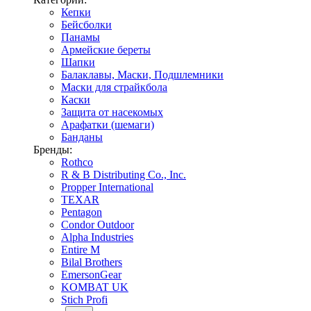
Кепки
Бейсболки
Панамы
Армейские береты
Шапки
Балаклавы, Маски, Подшлемники
Маски для страйкбола
Каски
Защита от насекомых
Арафатки (шемаги)
Банданы
Бренды:
Rothco
R & B Distributing Co., Inc.
Propper International
TEXAR
Pentagon
Condor Outdoor
Alpha Industries
Entire M
Bilal Brothers
EmersonGear
KOMBAT UK
Stich Profi