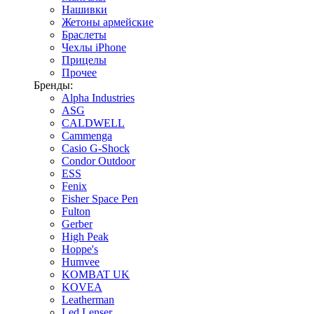
Нашивки
Жетоны армейские
Браслеты
Чехлы iPhone
Прицелы
Прочее
Бренды:
Alpha Industries
ASG
CALDWELL
Cammenga
Casio G-Shock
Condor Outdoor
ESS
Fenix
Fisher Space Pen
Fulton
Gerber
High Peak
Hoppe's
Humvee
KOMBAT UK
KOVEA
Leatherman
Led Lenser