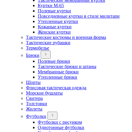
Тактические мембранные куртки
Куртки М-65
Полевые куртки
Повседневные куртки в стиле милитари
Утепленные куртки
Кожаные куртки
Женские куртки
Тактические костюмы и военная форма
Тактические рубашки
Термобелье
Брюки
Полевые брюки
Тактические брюки и штаны
Мембранные брюки
Утепленные брюки
Шорты
Флисовая тактическая одежда
Морские бушлаты
Свитера
Толстовки
Жилеты
Футболки
Футболки с рисунком
Однотонные футболки