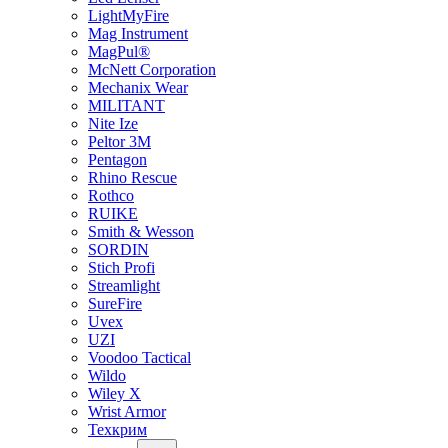
LightMyFire
Mag Instrument
MagPul®
McNett Corporation
Mechanix Wear
MILITANT
Nite Ize
Peltor 3M
Pentagon
Rhino Rescue
Rothco
RUIKE
Smith & Wesson
SORDIN
Stich Profi
Streamlight
SureFire
Uvex
UZI
Voodoo Tactical
Wildo
Wiley X
Wrist Armor
Техкрим