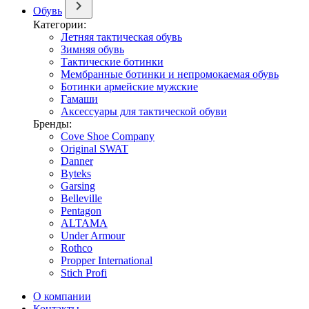
Обувь
Категории:
Летняя тактическая обувь
Зимняя обувь
Тактические ботинки
Мембранные ботинки и непромокаемая обувь
Ботинки армейские мужские
Гамаши
Аксессуары для тактической обуви
Бренды:
Cove Shoe Company
Original SWAT
Danner
Byteks
Garsing
Belleville
Pentagon
ALTAMA
Under Armour
Rothco
Propper International
Stich Profi
О компании
Контакты