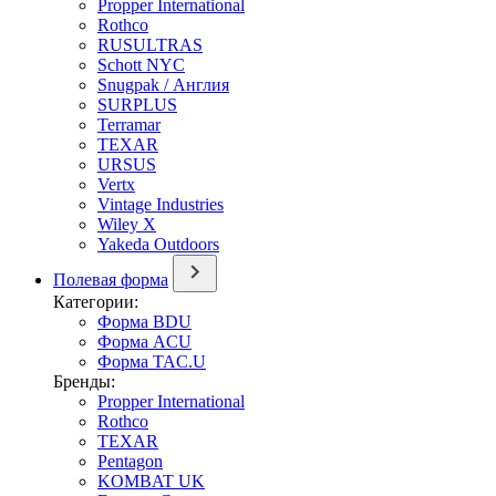
Propper International
Rothco
RUSULTRAS
Schott NYC
Snugpak / Англия
SURPLUS
Terramar
TEXAR
URSUS
Vertx
Vintage Industries
Wiley X
Yakeda Outdoors
Полевая форма
Категории:
Форма BDU
Форма ACU
Форма TAC.U
Бренды:
Propper International
Rothco
TEXAR
Pentagon
KOMBAT UK