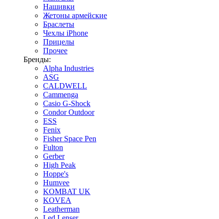
Нашивки
Жетоны армейские
Браслеты
Чехлы iPhone
Прицелы
Прочее
Бренды:
Alpha Industries
ASG
CALDWELL
Cammenga
Casio G-Shock
Condor Outdoor
ESS
Fenix
Fisher Space Pen
Fulton
Gerber
High Peak
Hoppe's
Humvee
KOMBAT UK
KOVEA
Leatherman
Led Lenser