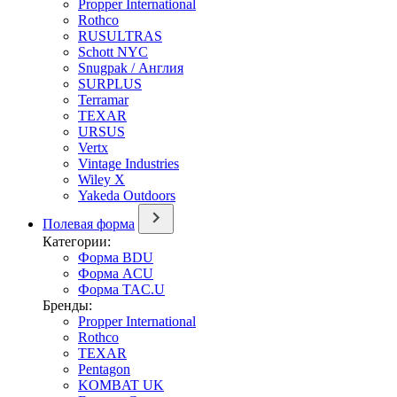
Propper International
Rothco
RUSULTRAS
Schott NYC
Snugpak / Англия
SURPLUS
Terramar
TEXAR
URSUS
Vertx
Vintage Industries
Wiley X
Yakeda Outdoors
Полевая форма
Категории:
Форма BDU
Форма ACU
Форма TAC.U
Бренды:
Propper International
Rothco
TEXAR
Pentagon
KOMBAT UK