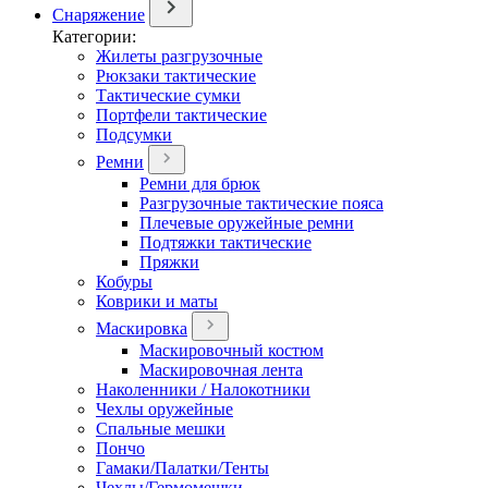
Снаряжение
Категории:
Жилеты разгрузочные
Рюкзаки тактические
Тактические сумки
Портфели тактические
Подсумки
Ремни
Ремни для брюк
Разгрузочные тактические пояса
Плечевые оружейные ремни
Подтяжки тактические
Пряжки
Кобуры
Коврики и маты
Маскировка
Маскировочный костюм
Маскировочная лента
Наколенники / Налокотники
Чехлы оружейные
Спальные мешки
Пончо
Гамаки/Палатки/Тенты
Чехлы/Гермомешки