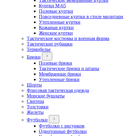
Тактические мембранные куртки
Куртки М-65
Полевые куртки
Повседневные куртки в стиле милитари
Утепленные куртки
Кожаные куртки
Женские куртки
Тактические костюмы и военная форма
Тактические рубашки
Термобелье
Брюки
Полевые брюки
Тактические брюки и штаны
Мембранные брюки
Утепленные брюки
Шорты
Флисовая тактическая одежда
Морские бушлаты
Свитера
Толстовки
Жилеты
Футболки
Футболки с рисунком
Однотонные футболки