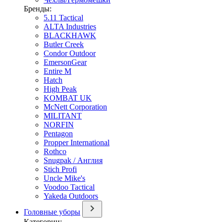
Бренды:
5.11 Tactical
ALTA Industries
BLACKHAWK
Butler Creek
Condor Outdoor
EmersonGear
Entire M
Hatch
High Peak
KOMBAT UK
McNett Corporation
MILITANT
NORFIN
Pentagon
Propper International
Rothco
Snugpak / Англия
Stich Profi
Uncle Mike's
Voodoo Tactical
Yakeda Outdoors
Головные уборы
Категории: