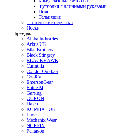
Камуфляжные футболки
Футболки с длинными рукавами
Поло
Тельняшки
Тактические перчатки
Носки
Бренды:
Alpha Industries
Arktis UK
Bilal Brothers
Black Stingray
BLACKHAWK
Carinthia
Condor Outdoor
CoolCat
EmersonGear
Entire M
Garsing
GURON
Hatch
KOMBAT UK
Limes
Mechanix Wear
NORFIN
Pentagon