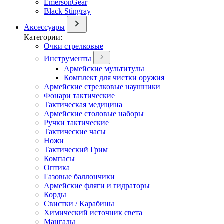
EmersonGear
Black Stingray
Аксессуары
Категории:
Очки стрелковые
Инструменты
Армейские мультитулы
Комплект для чистки оружия
Армейские стрелковые наушники
Фонари тактические
Тактическая медицина
Армейские столовые наборы
Ручки тактические
Тактические часы
Ножи
Тактический Грим
Компасы
Оптика
Газовые баллончики
Армейские фляги и гидраторы
Корды
Свистки / Карабины
Химический источник света
Мангалы