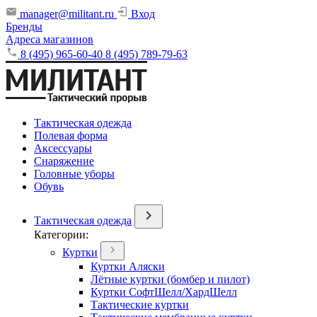
manager@militant.ru
Вход
Бренды
Адреса магазинов
8 (495) 965-60-40
8 (495) 789-79-63
Тактическая одежда
Полевая форма
Аксессуары
Снаряжение
Головные уборы
Обувь
Тактическая одежда
Категории:
Куртки
Куртки Аляски
Лётные куртки (бомбер и пилот)
Куртки СофтШелл/ХардШелл
Тактические куртки