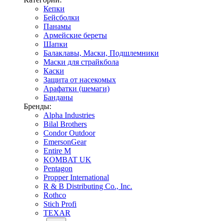
Кепки
Бейсболки
Панамы
Армейские береты
Шапки
Балаклавы, Маски, Подшлемники
Маски для страйкбола
Каски
Защита от насекомых
Арафатки (шемаги)
Банданы
Бренды:
Alpha Industries
Bilal Brothers
Condor Outdoor
EmersonGear
Entire M
KOMBAT UK
Pentagon
Propper International
R & B Distributing Co., Inc.
Rothco
Stich Profi
TEXAR