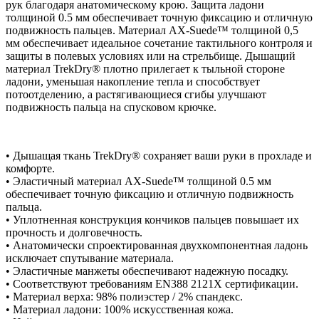
рук благодаря анатомическому крою. Защита ладони
толщиной 0.5 мм обеспечивает точную фиксацию и отличную
подвижность пальцев. Материал AX-Suede™ толщиной 0,5
мм обеспечивает идеальное сочетание тактильного контроля и
защиты в полевых условиях или на стрельбище. Дышащий
материал TrekDry® плотно прилегает к тыльной стороне
ладони, уменьшая накопление тепла и способствует
потоотделению, а растягивающиеся сгибы улучшают
подвижность пальца на спусковом крючке.
• Дышащая ткань TrekDry® сохраняет ваши руки в прохладе и
комфорте.
• Эластичный материал AX-Suede™ толщиной 0.5 мм
обеспечивает точную фиксацию и отличную подвижность
пальца.
• Уплотненная конструкция кончиков пальцев повышает их
прочность и долговечность.
• Анатомически спроектированная двухкомпонентная ладонь
исключает спутывание материала.
• Эластичные манжеты обеспечивают надежную посадку.
• Cоответствуют требованиям EN388 2121X сертификации.
• Материал верха: 98% полиэстер / 2% спандекс.
• Материал ладони: 100% искусственная кожа.