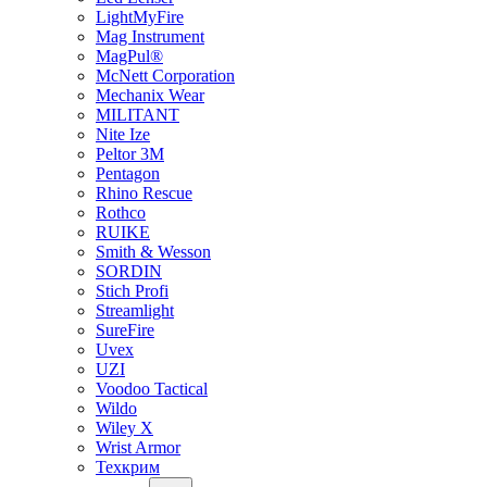
LightMyFire
Mag Instrument
MagPul®
McNett Corporation
Mechanix Wear
MILITANT
Nite Ize
Peltor 3M
Pentagon
Rhino Rescue
Rothco
RUIKE
Smith & Wesson
SORDIN
Stich Profi
Streamlight
SureFire
Uvex
UZI
Voodoo Tactical
Wildo
Wiley X
Wrist Armor
Техкрим