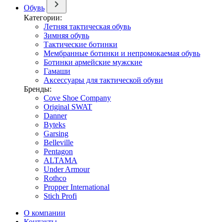
Обувь
Категории:
Летняя тактическая обувь
Зимняя обувь
Тактические ботинки
Мембранные ботинки и непромокаемая обувь
Ботинки армейские мужские
Гамаши
Аксессуары для тактической обуви
Бренды:
Cove Shoe Company
Original SWAT
Danner
Byteks
Garsing
Belleville
Pentagon
ALTAMA
Under Armour
Rothco
Propper International
Stich Profi
О компании
Контакты