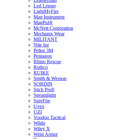
Leatherman
Led Lenser
LightMyFire
Mag Instrument
MagPul®
McNett Corporation
Mechanix Wear
MILITANT
Nite Ize
Peltor 3M
Pentagon
Rhino Rescue
Rothco
RUIKE
Smith & Wesson
SORDIN
Stich Profi
Streamlight
SureFire
Uvex
UZI
Voodoo Tactical
Wildo
Wiley X
Wrist Armor