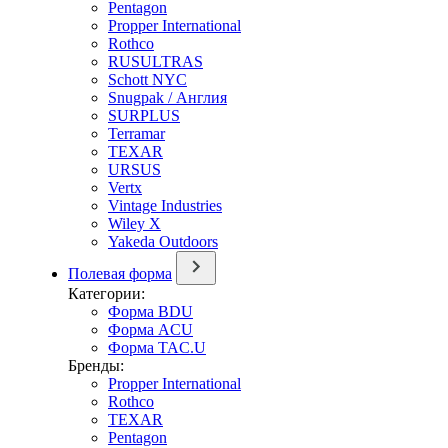
Pentagon
Propper International
Rothco
RUSULTRAS
Schott NYC
Snugpak / Англия
SURPLUS
Terramar
TEXAR
URSUS
Vertx
Vintage Industries
Wiley X
Yakeda Outdoors
Полевая форма
Категории:
Форма BDU
Форма ACU
Форма TAC.U
Бренды:
Propper International
Rothco
TEXAR
Pentagon