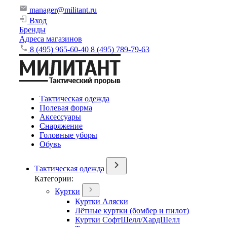
manager@militant.ru
Вход
Бренды
Адреса магазинов
8 (495) 965-60-40
8 (495) 789-79-63
Тактическая одежда
Полевая форма
Аксессуары
Снаряжение
Головные уборы
Обувь
Тактическая одежда
Категории:
Куртки
Куртки Аляски
Лётные куртки (бомбер и пилот)
Куртки СофтШелл/ХардШелл