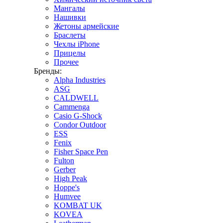
Мангалы
Нашивки
Жетоны армейские
Браслеты
Чехлы iPhone
Прицелы
Прочее
Бренды:
Alpha Industries
ASG
CALDWELL
Cammenga
Casio G-Shock
Condor Outdoor
ESS
Fenix
Fisher Space Pen
Fulton
Gerber
High Peak
Hoppe's
Humvee
KOMBAT UK
KOVEA