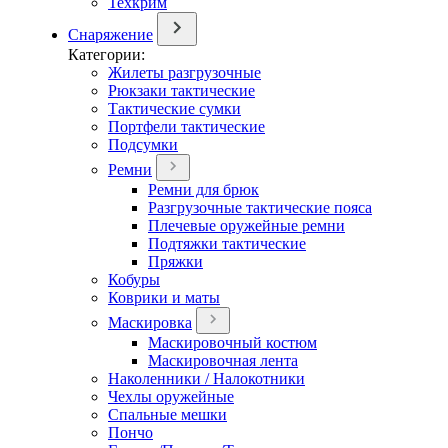
Техкрим
Снаряжение
Категории:
Жилеты разгрузочные
Рюкзаки тактические
Тактические сумки
Портфели тактические
Подсумки
Ремни
Ремни для брюк
Разгрузочные тактические пояса
Плечевые оружейные ремни
Подтяжки тактические
Пряжки
Кобуры
Коврики и маты
Маскировка
Маскировочный костюм
Маскировочная лента
Наколенники / Налокотники
Чехлы оружейные
Спальные мешки
Пончо