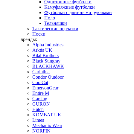
Однотонные футболки
Камуфляжные футболки
Футболки с длинными рукавами
Поло
Тельняшки
Тактические перчатки
Носки
Бренды:
Alpha Industries
Arktis UK
Bilal Brothers
Black Stingray
BLACKHAWK
Carinthia
Condor Outdoor
CoolCat
EmersonGear
Entire M
Garsing
GURON
Hatch
KOMBAT UK
Limes
Mechanix Wear
NORFIN