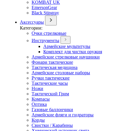
KOMBAT UK
EmersonGear
Black Stingray
Аксессуары
Категории:
Очки стрелковые
Инструменты
Армейские мультитулы
Комплект для чистки оружия
Армейские стрелковые наушники
Фонари тактические
Тактическая медицина
Армейские столовые наборы
Ручки тактические
Тактические часы
Ножи
Тактический Грим
Компасы
Оптика
Газовые баллончики
Армейские фляги и гидраторы
Корды
Свистки / Карабины
Химический источник света