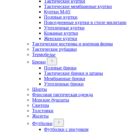
Тактические куртки
Тактические мембранные куртки
Куртки М-65
Полевые куртки
Повседневные куртки в стиле милитари
Утепленные куртки
Кожаные куртки
Женские куртки
Тактические костюмы и военная форма
Тактические рубашки
Термобелье
Брюки
Полевые брюки
Тактические брюки и штаны
Мембранные брюки
Утепленные брюки
Шорты
Флисовая тактическая одежда
Морские бушлаты
Свитера
Толстовки
Жилеты
Футболки
Футболки с рисунком