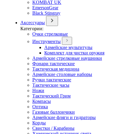
KOMBAT UK
EmersonGear
Black Stingray
Аксессуары
Категории:
Очки стрелковые
Инструменты
Армейские мультитулы
Комплект для чистки оружия
Армейские стрелковые наушники
Фонари тактические
Тактическая медицина
Армейские столовые наборы
Ручки тактические
Тактические часы
Ножи
Тактический Грим
Компасы
Оптика
Газовые баллончики
Армейские фляги и гидраторы
Корды
Свистки / Карабины
Химический источник света