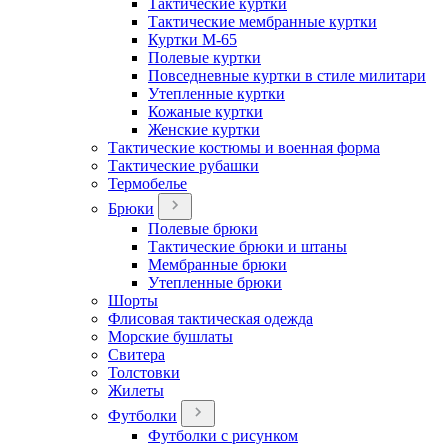
Тактические куртки
Тактические мембранные куртки
Куртки М-65
Полевые куртки
Повседневные куртки в стиле милитари
Утепленные куртки
Кожаные куртки
Женские куртки
Тактические костюмы и военная форма
Тактические рубашки
Термобелье
Брюки
Полевые брюки
Тактические брюки и штаны
Мембранные брюки
Утепленные брюки
Шорты
Флисовая тактическая одежда
Морские бушлаты
Свитера
Толстовки
Жилеты
Футболки
Футболки с рисунком