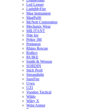
Leatherman
Led Lenser
LightMyFire
Mag Instrument
MagPul®
McNett Corporation
Mechanix Wear
MILITANT
Nite Ize
Peltor 3M
Pentagon
Rhino Rescue
Rothco
RUIKE
Smith & Wesson
SORDIN
Stich Profi
Streamlight
SureFire
Uvex
UZI
Voodoo Tactical
Wildo
Wiley X
Wrist Armor