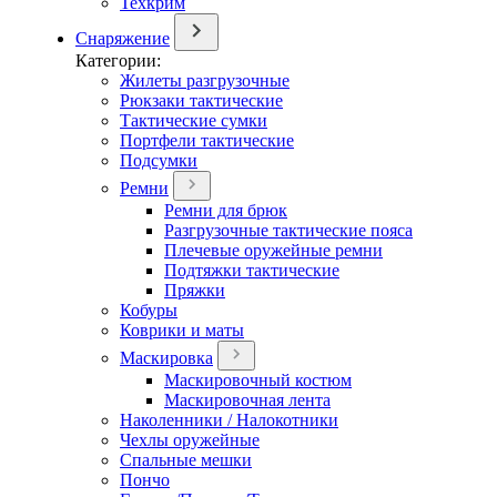
Техкрим
Снаряжение
Категории:
Жилеты разгрузочные
Рюкзаки тактические
Тактические сумки
Портфели тактические
Подсумки
Ремни
Ремни для брюк
Разгрузочные тактические пояса
Плечевые оружейные ремни
Подтяжки тактические
Пряжки
Кобуры
Коврики и маты
Маскировка
Маскировочный костюм
Маскировочная лента
Наколенники / Налокотники
Чехлы оружейные
Спальные мешки
Пончо