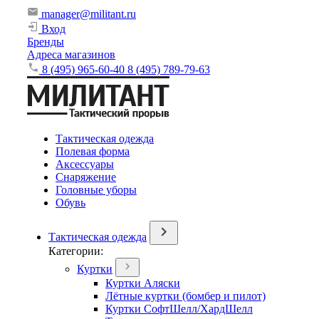
manager@militant.ru
Вход
Бренды
Адреса магазинов
8 (495) 965-60-40
8 (495) 789-79-63
Тактическая одежда
Полевая форма
Аксессуары
Снаряжение
Головные уборы
Обувь
Тактическая одежда
Категории:
Куртки
Куртки Аляски
Лётные куртки (бомбер и пилот)
Куртки СофтШелл/ХардШелл