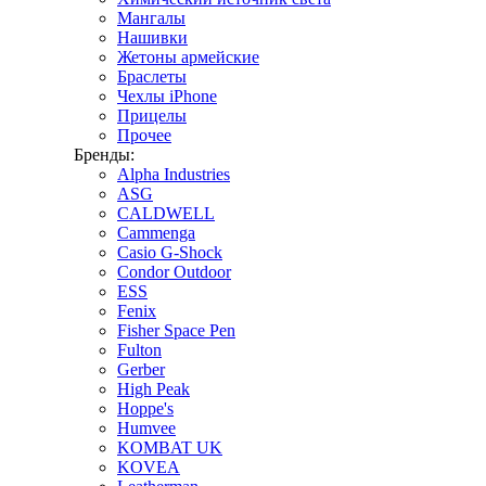
Мангалы
Нашивки
Жетоны армейские
Браслеты
Чехлы iPhone
Прицелы
Прочее
Бренды:
Alpha Industries
ASG
CALDWELL
Cammenga
Casio G-Shock
Condor Outdoor
ESS
Fenix
Fisher Space Pen
Fulton
Gerber
High Peak
Hoppe's
Humvee
KOMBAT UK
KOVEA