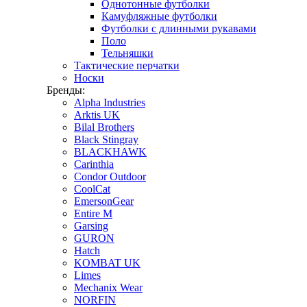
Однотонные футболки
Камуфляжные футболки
Футболки с длинными рукавами
Поло
Тельняшки
Тактические перчатки
Носки
Бренды:
Alpha Industries
Arktis UK
Bilal Brothers
Black Stingray
BLACKHAWK
Carinthia
Condor Outdoor
CoolCat
EmersonGear
Entire M
Garsing
GURON
Hatch
KOMBAT UK
Limes
Mechanix Wear
NORFIN