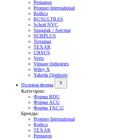
Pentagon
Propper International
Rothco
RUSULTRAS
Schott NYC
Snugpak / Англия
SURPLUS
Terramar
TEXAR
URSUS
Vertx
Vintage Industries
Wiley X
Yakeda Outdoors
Полевая форма
Категории:
Форма BDU
Форма ACU
Форма TAC.U
Бренды:
Propper International
Rothco
TEXAR
Pentagon