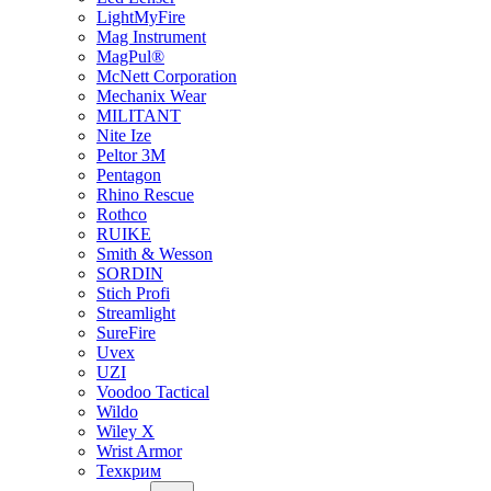
LightMyFire
Mag Instrument
MagPul®
McNett Corporation
Mechanix Wear
MILITANT
Nite Ize
Peltor 3M
Pentagon
Rhino Rescue
Rothco
RUIKE
Smith & Wesson
SORDIN
Stich Profi
Streamlight
SureFire
Uvex
UZI
Voodoo Tactical
Wildo
Wiley X
Wrist Armor
Техкрим