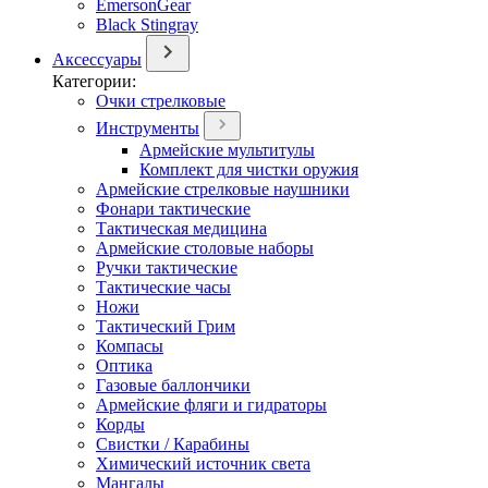
EmersonGear
Black Stingray
Аксессуары
Категории:
Очки стрелковые
Инструменты
Армейские мультитулы
Комплект для чистки оружия
Армейские стрелковые наушники
Фонари тактические
Тактическая медицина
Армейские столовые наборы
Ручки тактические
Тактические часы
Ножи
Тактический Грим
Компасы
Оптика
Газовые баллончики
Армейские фляги и гидраторы
Корды
Свистки / Карабины
Химический источник света
Мангалы