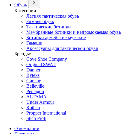
Обувь
Категории:
Летняя тактическая обувь
Зимняя обувь
Тактические ботинки
Мембранные ботинки и непромокаемая обувь
Ботинки армейские мужские
Гамаши
Аксессуары для тактической обуви
Бренды:
Cove Shoe Company
Original SWAT
Danner
Byteks
Garsing
Belleville
Pentagon
ALTAMA
Under Armour
Rothco
Propper International
Stich Profi
О компании
Контакты