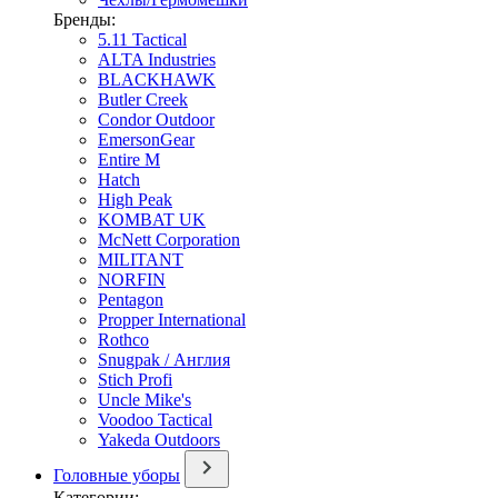
Бренды:
5.11 Tactical
ALTA Industries
BLACKHAWK
Butler Creek
Condor Outdoor
EmersonGear
Entire M
Hatch
High Peak
KOMBAT UK
McNett Corporation
MILITANT
NORFIN
Pentagon
Propper International
Rothco
Snugpak / Англия
Stich Profi
Uncle Mike's
Voodoo Tactical
Yakeda Outdoors
Головные уборы
Категории: