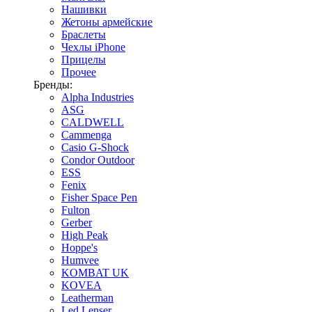
Нашивки
Жетоны армейские
Браслеты
Чехлы iPhone
Прицелы
Прочее
Бренды:
Alpha Industries
ASG
CALDWELL
Cammenga
Casio G-Shock
Condor Outdoor
ESS
Fenix
Fisher Space Pen
Fulton
Gerber
High Peak
Hoppe's
Humvee
KOMBAT UK
KOVEA
Leatherman
Led Lenser