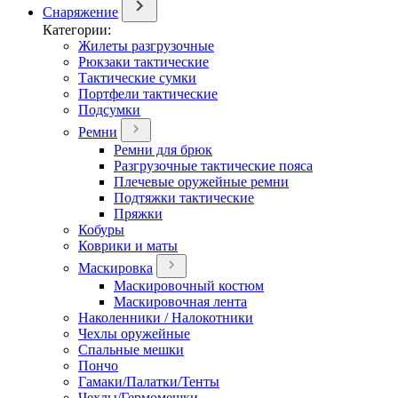
Снаряжение
Категории:
Жилеты разгрузочные
Рюкзаки тактические
Тактические сумки
Портфели тактические
Подсумки
Ремни
Ремни для брюк
Разгрузочные тактические пояса
Плечевые оружейные ремни
Подтяжки тактические
Пряжки
Кобуры
Коврики и маты
Маскировка
Маскировочный костюм
Маскировочная лента
Наколенники / Налокотники
Чехлы оружейные
Спальные мешки
Пончо
Гамаки/Палатки/Тенты
Чехлы/Гермомешки