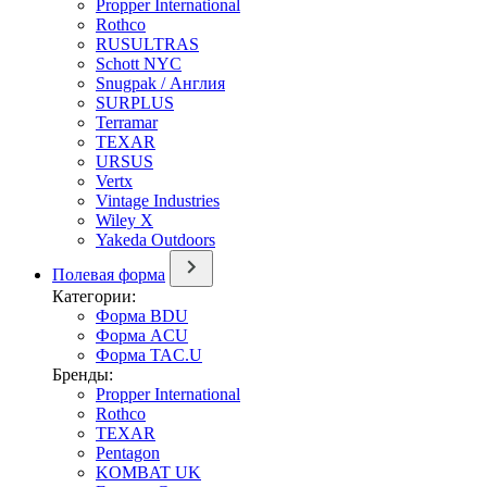
Propper International
Rothco
RUSULTRAS
Schott NYC
Snugpak / Англия
SURPLUS
Terramar
TEXAR
URSUS
Vertx
Vintage Industries
Wiley X
Yakeda Outdoors
Полевая форма
Категории:
Форма BDU
Форма ACU
Форма TAC.U
Бренды:
Propper International
Rothco
TEXAR
Pentagon
KOMBAT UK