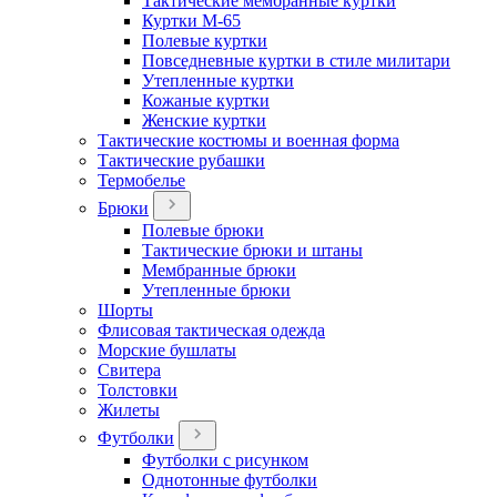
Тактические мембранные куртки
Куртки М-65
Полевые куртки
Повседневные куртки в стиле милитари
Утепленные куртки
Кожаные куртки
Женские куртки
Тактические костюмы и военная форма
Тактические рубашки
Термобелье
Брюки
Полевые брюки
Тактические брюки и штаны
Мембранные брюки
Утепленные брюки
Шорты
Флисовая тактическая одежда
Морские бушлаты
Свитера
Толстовки
Жилеты
Футболки
Футболки с рисунком
Однотонные футболки