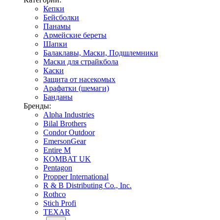
Кепки
Бейсболки
Панамы
Армейские береты
Шапки
Балаклавы, Маски, Подшлемники
Маски для страйкбола
Каски
Защита от насекомых
Арафатки (шемаги)
Банданы
Бренды:
Alpha Industries
Bilal Brothers
Condor Outdoor
EmersonGear
Entire M
KOMBAT UK
Pentagon
Propper International
R & B Distributing Co., Inc.
Rothco
Stich Profi
TEXAR