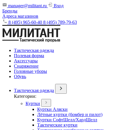
manager@militant.ru
Вход
Бренды
Адреса магазинов
8 (495) 965-60-40
8 (495) 789-79-63
Тактическая одежда
Полевая форма
Аксессуары
Снаряжение
Головные уборы
Обувь
Тактическая одежда
Категории:
Куртки
Куртки Аляски
Лётные куртки (бомбер и пилот)
Куртки СофтШелл/ХардШелл
Тактические куртки