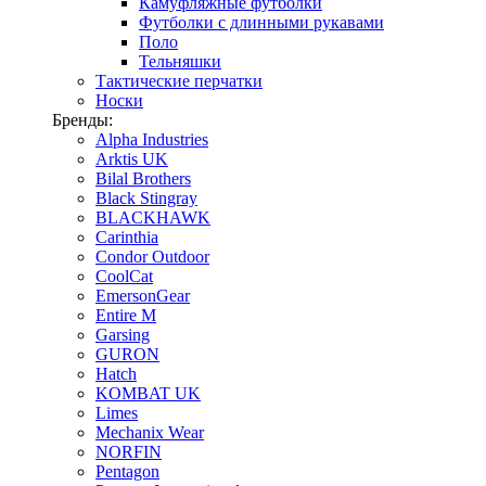
Камуфляжные футболки
Футболки с длинными рукавами
Поло
Тельняшки
Тактические перчатки
Носки
Бренды:
Alpha Industries
Arktis UK
Bilal Brothers
Black Stingray
BLACKHAWK
Carinthia
Condor Outdoor
CoolCat
EmersonGear
Entire M
Garsing
GURON
Hatch
KOMBAT UK
Limes
Mechanix Wear
NORFIN
Pentagon