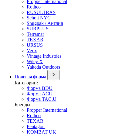
Propper International
Rothco
RUSULTRAS
Schott NYC
Snugpak / Англия
SURPLUS
Terramar
TEXAR
URSUS
Vertx
Vintage Industries
Wiley X
Yakeda Outdoors
Полевая форма
Категории:
Форма BDU
Форма ACU
Форма TAC.U
Бренды:
Propper International
Rothco
TEXAR
Pentagon
KOMBAT UK