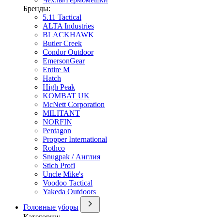
Бренды:
5.11 Tactical
ALTA Industries
BLACKHAWK
Butler Creek
Condor Outdoor
EmersonGear
Entire M
Hatch
High Peak
KOMBAT UK
McNett Corporation
MILITANT
NORFIN
Pentagon
Propper International
Rothco
Snugpak / Англия
Stich Profi
Uncle Mike's
Voodoo Tactical
Yakeda Outdoors
Головные уборы
Категории: