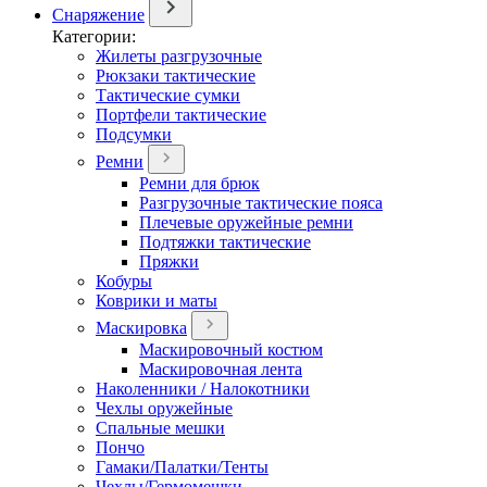
Снаряжение
Категории:
Жилеты разгрузочные
Рюкзаки тактические
Тактические сумки
Портфели тактические
Подсумки
Ремни
Ремни для брюк
Разгрузочные тактические пояса
Плечевые оружейные ремни
Подтяжки тактические
Пряжки
Кобуры
Коврики и маты
Маскировка
Маскировочный костюм
Маскировочная лента
Наколенники / Налокотники
Чехлы оружейные
Спальные мешки
Пончо
Гамаки/Палатки/Тенты
Чехлы/Гермомешки