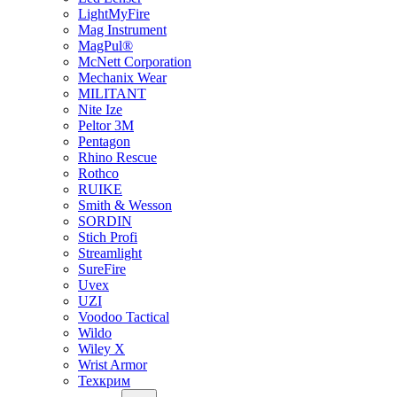
LightMyFire
Mag Instrument
MagPul®
McNett Corporation
Mechanix Wear
MILITANT
Nite Ize
Peltor 3M
Pentagon
Rhino Rescue
Rothco
RUIKE
Smith & Wesson
SORDIN
Stich Profi
Streamlight
SureFire
Uvex
UZI
Voodoo Tactical
Wildo
Wiley X
Wrist Armor
Техкрим