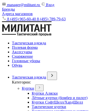
manager@militant.ru
Вход
Бренды
Адреса магазинов
8 (495) 965-60-40
8 (495) 789-79-63
Тактическая одежда
Полевая форма
Аксессуары
Снаряжение
Головные уборы
Обувь
Тактическая одежда
Категории:
Куртки
Куртки Аляски
Лётные куртки (бомбер и пилот)
Куртки СофтШелл/ХардШелл
Тактические куртки