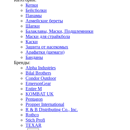
Кепки
Бейсболки
Панамы
Армейские береты
Шапки
Балаклавы, Маски, Подшлемники
Маски для страйкбола
Каски
Защита от насекомых
Арафатки (шемаги)
Банданы
Бренды:
Alpha Industries
Bilal Brothers
Condor Outdoor
EmersonGear
Entire M
KOMBAT UK
Pentagon
Propper International
R & B Distributing Co., Inc.
Rothco
Stich Profi
TEXAR