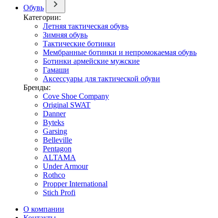
Обувь
Категории:
Летняя тактическая обувь
Зимняя обувь
Тактические ботинки
Мембранные ботинки и непромокаемая обувь
Ботинки армейские мужские
Гамаши
Аксессуары для тактической обуви
Бренды:
Cove Shoe Company
Original SWAT
Danner
Byteks
Garsing
Belleville
Pentagon
ALTAMA
Under Armour
Rothco
Propper International
Stich Profi
О компании
Контакты