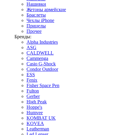
Нашивки
Жетоны армейские
Браслеты
Чехлы iPhone
Прицелы
Прочее
Бренды:
Alpha Industries
ASG
CALDWELL
Cammenga
Casio G-Shock
Condor Outdoor
ESS
Fenix
Fisher Space Pen
Fulton
Gerber
High Peak
Hoppe's
Humvee
KOMBAT UK
KOVEA
Leatherman
Led Lenser