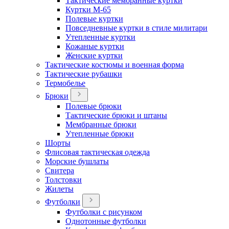
Тактические мембранные куртки
Куртки М-65
Полевые куртки
Повседневные куртки в стиле милитари
Утепленные куртки
Кожаные куртки
Женские куртки
Тактические костюмы и военная форма
Тактические рубашки
Термобелье
Брюки
Полевые брюки
Тактические брюки и штаны
Мембранные брюки
Утепленные брюки
Шорты
Флисовая тактическая одежда
Морские бушлаты
Свитера
Толстовки
Жилеты
Футболки
Футболки с рисунком
Однотонные футболки