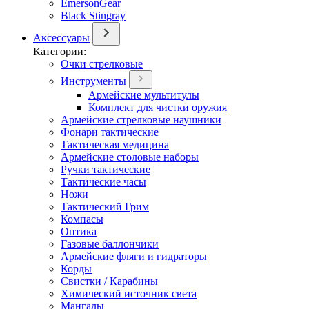
EmersonGear
Black Stingray
Аксессуары
Категории:
Очки стрелковые
Инструменты
Армейские мультитулы
Комплект для чистки оружия
Армейские стрелковые наушники
Фонари тактические
Тактическая медицина
Армейские столовые наборы
Ручки тактические
Тактические часы
Ножи
Тактический Грим
Компасы
Оптика
Газовые баллончики
Армейские фляги и гидраторы
Корды
Свистки / Карабины
Химический источник света
Мангалы