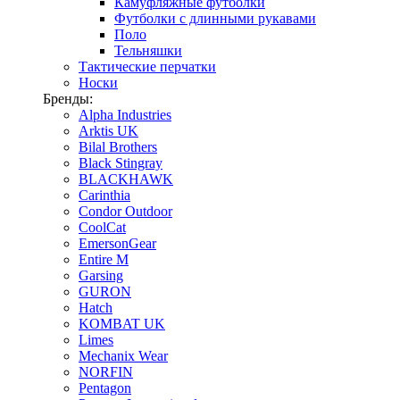
Камуфляжные футболки
Футболки с длинными рукавами
Поло
Тельняшки
Тактические перчатки
Носки
Бренды:
Alpha Industries
Arktis UK
Bilal Brothers
Black Stingray
BLACKHAWK
Carinthia
Condor Outdoor
CoolCat
EmersonGear
Entire M
Garsing
GURON
Hatch
KOMBAT UK
Limes
Mechanix Wear
NORFIN
Pentagon