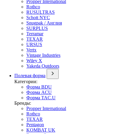
Propper International
Rothco
RUSULTRAS
Schott NYC
Snugpak / Англия
SURPLUS
Terramar
TEXAR
URSUS
Vertx
Vintage Industries
Wiley X
Yakeda Outdoors
Полевая форма
Категории:
Форма BDU
Форма ACU
Форма TAC.U
Бренды:
Propper International
Rothco
TEXAR
Pentagon
KOMBAT UK