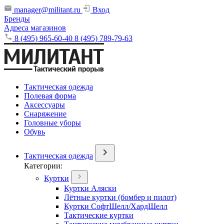
manager@militant.ru
Вход
Бренды
Адреса магазинов
8 (495) 965-60-40
8 (495) 789-79-63
Тактическая одежда
Полевая форма
Аксессуары
Снаряжение
Головные уборы
Обувь
Тактическая одежда
Категории:
Куртки
Куртки Аляски
Лётные куртки (бомбер и пилот)
Куртки СофтШелл/ХардШелл
Тактические куртки