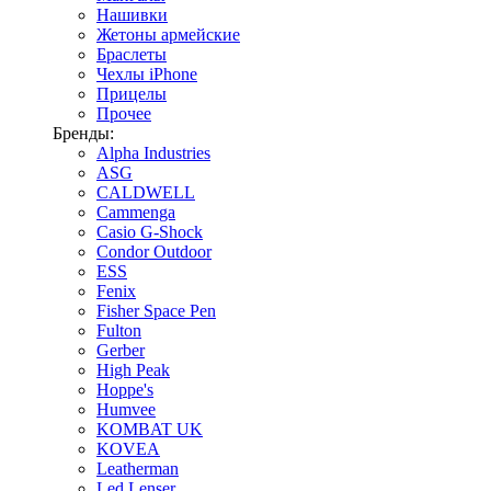
Нашивки
Жетоны армейские
Браслеты
Чехлы iPhone
Прицелы
Прочее
Бренды:
Alpha Industries
ASG
CALDWELL
Cammenga
Casio G-Shock
Condor Outdoor
ESS
Fenix
Fisher Space Pen
Fulton
Gerber
High Peak
Hoppe's
Humvee
KOMBAT UK
KOVEA
Leatherman
Led Lenser