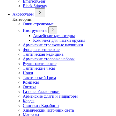
EmersonGear
Black Stingray
Аксессуары
Категории:
Очки стрелковые
Инструменты
Армейские мультитулы
Комплект для чистки оружия
Армейские стрелковые наушники
Фонари тактические
Тактическая медицина
Армейские столовые наборы
Ручки тактические
Тактические часы
Ножи
Тактический Грим
Компасы
Оптика
Газовые баллончики
Армейские фляги и гидраторы
Корды
Свистки / Карабины
Химический источник света
Мангалы