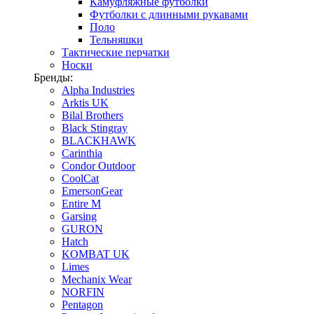
Камуфляжные футболки
Футболки с длинными рукавами
Поло
Тельняшки
Тактические перчатки
Носки
Бренды:
Alpha Industries
Arktis UK
Bilal Brothers
Black Stingray
BLACKHAWK
Carinthia
Condor Outdoor
CoolCat
EmersonGear
Entire M
Garsing
GURON
Hatch
KOMBAT UK
Limes
Mechanix Wear
NORFIN
Pentagon