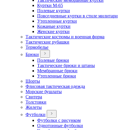
Тактические мембранные куртки
Куртки М-65
Полевые куртки
Повседневные куртки в стиле милитари
Утепленные куртки
Кожаные куртки
Женские куртки
Тактические костюмы и военная форма
Тактические рубашки
Термобелье
Брюки
Полевые брюки
Тактические брюки и штаны
Мембранные брюки
Утепленные брюки
Шорты
Флисовая тактическая одежда
Морские бушлаты
Свитера
Толстовки
Жилеты
Футболки
Футболки с рисунком
Однотонные футболки