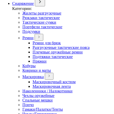
Снаряжение
Категории:
Жилеты разгрузочные
Рюкзаки тактические
Тактические сумки
Портфели тактические
Подсумки
Ремни
Ремни для брюк
Разгрузочные тактические пояса
Плечевые оружейные ремни
Подтяжки тактические
Пряжки
Кобуры
Коврики и маты
Маскировка
Маскировочный костюм
Маскировочная лента
Наколенники / Налокотники
Чехлы оружейные
Спальные мешки
Пончо
Гамаки/Палатки/Тенты
Чехлы/Гермомешки