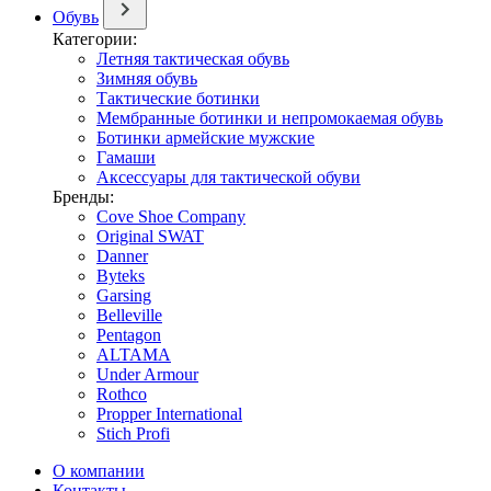
Обувь
Категории:
Летняя тактическая обувь
Зимняя обувь
Тактические ботинки
Мембранные ботинки и непромокаемая обувь
Ботинки армейские мужские
Гамаши
Аксессуары для тактической обуви
Бренды:
Cove Shoe Company
Original SWAT
Danner
Byteks
Garsing
Belleville
Pentagon
ALTAMA
Under Armour
Rothco
Propper International
Stich Profi
О компании
Контакты