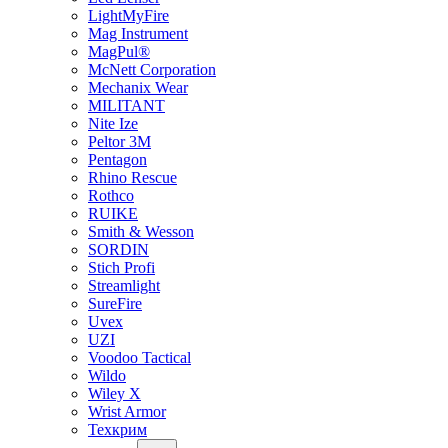
LightMyFire
Mag Instrument
MagPul®
McNett Corporation
Mechanix Wear
MILITANT
Nite Ize
Peltor 3M
Pentagon
Rhino Rescue
Rothco
RUIKE
Smith & Wesson
SORDIN
Stich Profi
Streamlight
SureFire
Uvex
UZI
Voodoo Tactical
Wildo
Wiley X
Wrist Armor
Техкрим