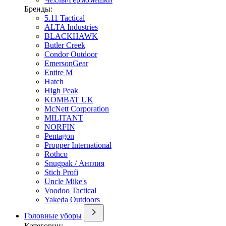
Бренды:
5.11 Tactical
ALTA Industries
BLACKHAWK
Butler Creek
Condor Outdoor
EmersonGear
Entire M
Hatch
High Peak
KOMBAT UK
McNett Corporation
MILITANT
NORFIN
Pentagon
Propper International
Rothco
Snugpak / Англия
Stich Profi
Uncle Mike's
Voodoo Tactical
Yakeda Outdoors
Головные уборы
Категории: