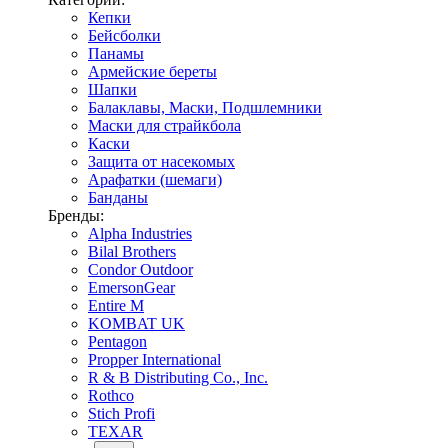
Кепки
Бейсболки
Панамы
Армейские береты
Шапки
Балаклавы, Маски, Подшлемники
Маски для страйкбола
Каски
Защита от насекомых
Арафатки (шемаги)
Банданы
Бренды:
Alpha Industries
Bilal Brothers
Condor Outdoor
EmersonGear
Entire M
KOMBAT UK
Pentagon
Propper International
R & B Distributing Co., Inc.
Rothco
Stich Profi
TEXAR