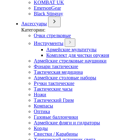
KOMBAT UK
EmersonGear
Black Stingray
Аксессуары
Категории:
Очки стрелковые
Инструменты
Армейские мультитулы
Комплект для чистки оружия
Армейские стрелковые наушники
Фонари тактические
Тактическая медицина
Армейские столовые наборы
Ручки тактические
Тактические часы
Ножи
Тактический Грим
Компасы
Оптика
Газовые баллончики
Армейские фляги и гидраторы
Корды
Свистки / Карабины
Химический источник света