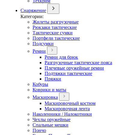
Техкрим
Снаряжение
Категории:
Жилеты разгрузочные
Рюкзаки тактические
Тактические сумки
Портфели тактические
Подсумки
Ремни
Ремни для брюк
Разгрузочные тактические пояса
Плечевые оружейные ремни
Подтяжки тактические
Пряжки
Кобуры
Коврики и маты
Маскировка
Маскировочный костюм
Маскировочная лента
Наколенники / Налокотники
Чехлы оружейные
Спальные мешки
Пончо