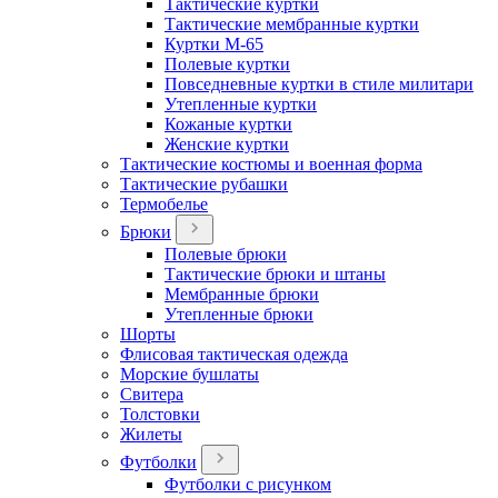
Тактические куртки
Тактические мембранные куртки
Куртки М-65
Полевые куртки
Повседневные куртки в стиле милитари
Утепленные куртки
Кожаные куртки
Женские куртки
Тактические костюмы и военная форма
Тактические рубашки
Термобелье
Брюки
Полевые брюки
Тактические брюки и штаны
Мембранные брюки
Утепленные брюки
Шорты
Флисовая тактическая одежда
Морские бушлаты
Свитера
Толстовки
Жилеты
Футболки
Футболки с рисунком