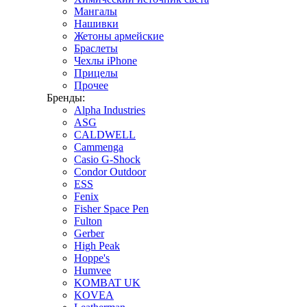
Мангалы
Нашивки
Жетоны армейские
Браслеты
Чехлы iPhone
Прицелы
Прочее
Бренды:
Alpha Industries
ASG
CALDWELL
Cammenga
Casio G-Shock
Condor Outdoor
ESS
Fenix
Fisher Space Pen
Fulton
Gerber
High Peak
Hoppe's
Humvee
KOMBAT UK
KOVEA