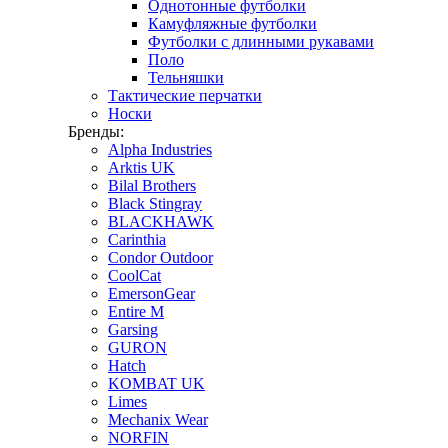
Однотонные футболки
Камуфляжные футболки
Футболки с длинными рукавами
Поло
Тельняшки
Тактические перчатки
Носки
Бренды:
Alpha Industries
Arktis UK
Bilal Brothers
Black Stingray
BLACKHAWK
Carinthia
Condor Outdoor
CoolCat
EmersonGear
Entire M
Garsing
GURON
Hatch
KOMBAT UK
Limes
Mechanix Wear
NORFIN