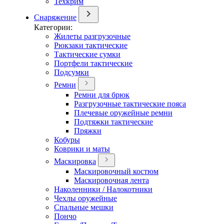
Техкрим
Снаряжение
Категории:
Жилеты разгрузочные
Рюкзаки тактические
Тактические сумки
Портфели тактические
Подсумки
Ремни
Ремни для брюк
Разгрузочные тактические пояса
Плечевые оружейные ремни
Подтяжки тактические
Пряжки
Кобуры
Коврики и маты
Маскировка
Маскировочный костюм
Маскировочная лента
Наколенники / Налокотники
Чехлы оружейные
Спальные мешки
Пончо