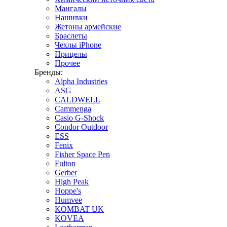
Мангалы
Нашивки
Жетоны армейские
Браслеты
Чехлы iPhone
Прицелы
Прочее
Бренды:
Alpha Industries
ASG
CALDWELL
Cammenga
Casio G-Shock
Condor Outdoor
ESS
Fenix
Fisher Space Pen
Fulton
Gerber
High Peak
Hoppe's
Humvee
KOMBAT UK
KOVEA