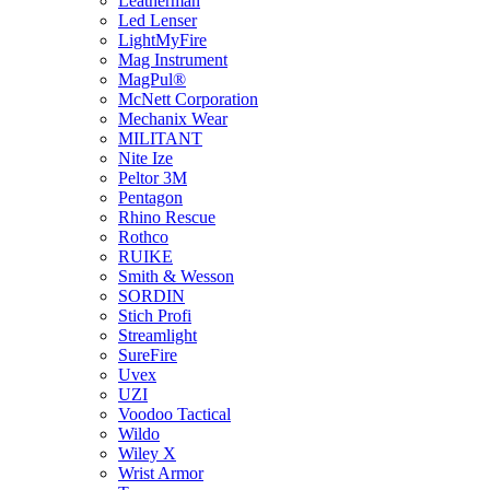
Leatherman
Led Lenser
LightMyFire
Mag Instrument
MagPul®
McNett Corporation
Mechanix Wear
MILITANT
Nite Ize
Peltor 3M
Pentagon
Rhino Rescue
Rothco
RUIKE
Smith & Wesson
SORDIN
Stich Profi
Streamlight
SureFire
Uvex
UZI
Voodoo Tactical
Wildo
Wiley X
Wrist Armor