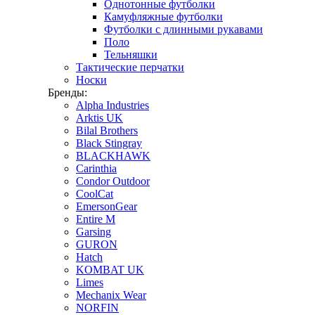
Однотонные футболки
Камуфляжные футболки
Футболки с длинными рукавами
Поло
Тельняшки
Тактические перчатки
Носки
Бренды:
Alpha Industries
Arktis UK
Bilal Brothers
Black Stingray
BLACKHAWK
Carinthia
Condor Outdoor
CoolCat
EmersonGear
Entire M
Garsing
GURON
Hatch
KOMBAT UK
Limes
Mechanix Wear
NORFIN