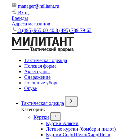
manager@militant.ru
Вход
Бренды
Адреса магазинов
8 (495) 965-60-40
8 (495) 789-79-63
Тактическая одежда
Полевая форма
Аксессуары
Снаряжение
Головные уборы
Обувь
Тактическая одежда
Категории:
Куртки
Куртки Аляски
Лётные куртки (бомбер и пилот)
Куртки СофтШелл/ХардШелл