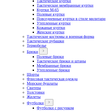
Тактические куртки
Тактические мембранные куртки
Куртки М-65
Полевые куртки
Повседневные куртки в стиле милитари
Утепленные куртки
Кожаные куртки
Женские куртки
Тактические костюмы и военная форма
Тактические рубашки
Термобелье
Брюки
Полевые брюки
Тактические брюки и штаны
Мембранные брюки
Утепленные брюки
Шорты
Флисовая тактическая одежда
Морские бушлаты
Свитера
Толстовки
Жилеты
Футболки
Футболки с рисунком