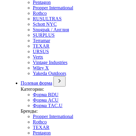
Pentagon
Propper International
Rothco
RUSULTRAS
Schott NYC
Snugpak / Англия
SURPLUS
Terramar
TEXAR
URSUS
Vertx
Vintage Industries
Wiley X
Yakeda Outdoors
Полевая форма
Категории:
Форма BDU
Форма ACU
Форма TAC.U
Бренды:
Propper International
Rothco
TEXAR
Pentagon