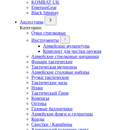
KOMBAT UK
EmersonGear
Black Stingray
Аксессуары
Категории:
Очки стрелковые
Инструменты
Армейские мультитулы
Комплект для чистки оружия
Армейские стрелковые наушники
Фонари тактические
Тактическая медицина
Армейские столовые наборы
Ручки тактические
Тактические часы
Ножи
Тактический Грим
Компасы
Оптика
Газовые баллончики
Армейские фляги и гидраторы
Корды
Свистки / Карабины
Химический источник света